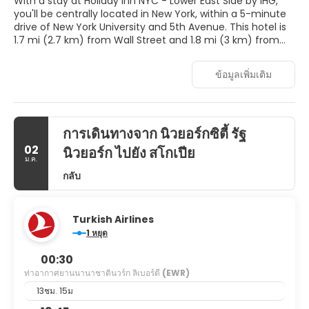
With a stay at Holiday Inn NYC - Lower East Side by IHG,
you'll be centrally located in New York, within a 5-minute
drive of New York University and 5th Avenue. This hotel is
1.7 mi (2.7 km) from Wall Street and 1.8 mi (3 km) from
One World Trade Center.
ข้อมูลเพิ่มเติม
Take advantage of recreation opportunities such as a
24-hour fitness center, or other amenities including
complimentary wireless internet access and tour/ticket
assistance. Additional amenities at this hotel include a
การเดินทางจาก นิวยอร์กซิตี้ รัฐ
banquet hall and a vending machine.
02
นิวยอร์ก ไปยัง สโกเปีย
Make yourself at home in one of the 132 air-conditioned
ม.ค.
rooms featuring microwaves and LED televisions.
กลับ
Complimentary wired and wireless internet access keeps
you connected, and cable programming provides
entertainment. Private bathrooms with shower/tub
Turkish Airlines
combinations feature complimentary toiletries and hair
1 หยุด
dryers. Conveniences include laptop-compatible safes
and desks, as well as phones with free local calls.
00:30
ท่าอากาศยานนานาชาตินวร์ก ลิเบอร์ตี
(EWR)
Enjoy a meal at the restaurant, or stay in and take
advantage of the hotel's room service (during limited
13ชม. 15ม
hours).