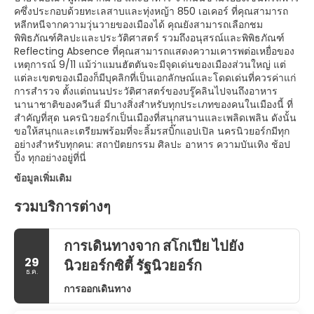
คซึ่งประกอบด้วยทะเลสาบและทุ่งหญ้า 850 เอเคอร์ ที่คุณสามารถ
หลีกหนีจากความวุ่นวายของเมืองได้ คุณยังสามารถเลือกชม
พิพิธภัณฑ์ศิลปะและประวัติศาสตร์ รวมถึงอนุสรณ์และพิพิธภัณฑ์
Reflecting Absence ที่คุณสามารถแสดงความเคารพต่อเหยื่อของ
เหตุการณ์ 9/11 แม้ว่าแมนฮัตตันจะมีจุดเด่นของเมืองส่วนใหญ่ แต่
แต่ละเขตของเมืองก็มีบุคลิกที่เป็นเอกลักษณ์และโดดเด่นที่ควรค่าแก่
การสำรวจ ตั้งแต่ถนนประวัติศาสตร์ของบรู๊คลินไปจนถึงอาหาร
นานาชาติของควีนส์ มีบางสิ่งสำหรับทุกประเภทของคนในเมืองนี้ ที่
สำคัญที่สุด นครนิวยอร์กเป็นเมืองที่สนุกสนานและเพลิดเพลิน ดังนั้น
ขอให้สนุกและเตรียมพร้อมที่จะลิ้มรสบิ๊กแอปเปิล นครนิวยอร์กมีทุก
อย่างสำหรับทุกคน: สถาปัตยกรรม ศิลปะ อาหาร ความบันเทิง ช้อป
ปิ้ง ทุกอย่างอยู่ที่นี่
ข้อมูลเพิ่มเติม
รวมบริการต่างๆ
การเดินทางจาก สโกเปีย ไปยัง
29
นิวยอร์กซิตี้ รัฐนิวยอร์ก
ธ.ค.
การออกเดินทาง