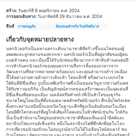
สร้าง:
วันศุกร์ที่ 8 พฤศจิกายน ค.ศ. 2024
การออกเดินทาง:
วันอาทิตย์ที่ 29 ธันวาคม ค.ศ. 2024
ธีมส์
การผจญภัย
ข้อเสนอสำหรับวันคริสต์มาส
เกี่ยวกับจุดหมายปลายทาง
นครนิวยอร์กเป็นมหานครระดับนานาชาติที่สร้างขึ้นบนไหล่ของผู้
อพยพและลูกหลานของพวกเขา นครนิวยอร์กเป็นที่อยู่อาศัยของผู้คน
แปดล้านคน และเมืองนี้ได้รับนักท่องเที่ยวมากกว่าห้าสิบล้านคนต่อปี
การทัวร์นครนิวยอร์กของคุณควรรวมถึงการลิ้มลองอาหารจาก
วัฒนธรรมที่หลากหลายหลายร้อยแบบ และคุณสามารถสำรวจเมือง
นี้ได้อย่างง่ายดายด้วยการเดินเท้า โดยแท็กซี่ หรือผ่านระบบรถไฟ
ใต้ดินที่มีชื่อเสียง รูปปั้นเทพีเสรีภาพซึ่งเป็นของขวัญจากชาวฝรั่งเศส
ให้กับชาวอเมริกัน เป็นสัญลักษณ์สากลของเสรีภาพและเป็นจุดเด่นที่
มีชื่อเสียงที่สุดของเมือง วอลล์สตรีททำหน้าที่เป็นหัวใจของธุรกิจ
ขนาดใหญ่โดยเป็นที่ตั้งของตลาดหลักทรัพย์นิวยอร์ก ตึกเอ็มไพร์สเตท
ตั้งตระหง่านเหนือบิ๊กแอปเปิลในฐานะตึกที่สูงเป็นอันดับสองในเมือง
โดยมีตึกไครสเลอร์ที่อยู่ใกล้เคียงก็โดดเด่นในทิวทัศน์เช่นกัน ใกล้กัน
นั้นเป็นสำนักงานใหญ่ของสหประชาชาติที่มองเห็นแม่น้ำอีสต์และ
สถานีรถไฟแกรนด์เซ็นทรัล หนึ่งในสถานีรถไฟที่คึกคักที่สุดในโลก
การเที่ยวชมนิวยอร์กจะไม่สมบูรณ์หากไม่ได้ไปเยือนไทม์สแควร์ ชม
ป้ายโฆษณา ผู้คนมากมาย และอาหาร จากนั้นข้ามไปยังเซ็นทรัลพาร์