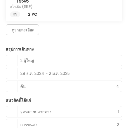
19:45
สโกเปีย
(SKP)
Featured amenities include complimentary wired internet
access, a 24-hour business center, and limo/town car
2 PC
RS
service.
ดูรายละเอียด
สรุปการเดินทาง
2 ผู้ใหญ่
29 ธ.ค. 2024 - 2 ม.ค. 2025
คืน
4
แนวคิดนี้ได้แก่
จุดหมายปลายทาง
1
การขนส่ง
2