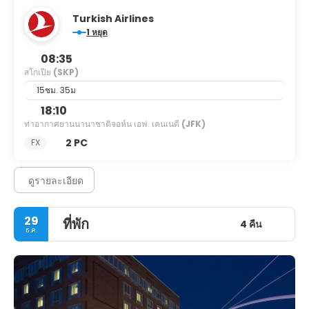
Turkish Airlines
1 หยุด
08:35
สโกเปีย
(SKP)
15ชม. 35ม
18:10
ท่าอากาศยานนานาชาติจอห์น เอฟ. เคนเนดี
(JFK)
2 PC
FX
ดูรายละเอียด
29
ที่พัก
4 คืน
ธ.ค.