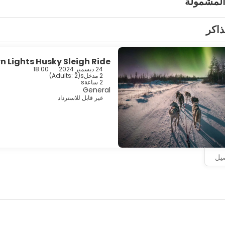
المشمولة
ذاكر
n Lights Husky Sleigh Ride
24 ديسمبر 2024
18:00
2 مدخلs
(
Adults: 2
)
2 ساعةs
General
غير قابل للاسترداد
صيل