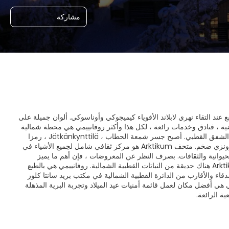
مشاركة
ع عند التقاء نهري لابلاند الأقوياء كيميجوكي وأوناسوكي. ألوان جميلة على
ضية ، فنادق وخدمات رائعة ، لكل هذا وأكثر روفانييمي هي محطة شمالية
إلزامية. علاوة على ذلك ، فهو مكان جيد لاستكشاف منطقة لابلاند ومراقبة الشفق القطبي أو الشفق القطبي. أصبح جسر شمعة الحطاب ، Jätkänkynttilä ، رمزا
لروفانيمي. يحتوي الجسر على صرح مرتفع مع ضوء أصفر ساطع في الأعلى وتمثال حطاب برونزي ضخم. متحف Arktikum هو مركز ثقافي شامل لجميع الأشياء في
لحيوانية والثقافات. بصرف النظر عن المعروضات ، فإن أهم ما يميز
Arktikum هو بالتأكيد ممرها الزجاجي الطويل مع إطلالاته على النهر خلف المبنى. خارج Arktikum هناك حديقة من النباتات القطبية الشمالية. روفانييمي هي بالطبع
قاء والأقارب من الدائرة القطبية الشمالية في مكتب بريد سانتا كلوز
ي هي أفضل مكان لعمل قائمة أمنيات عيد الميلاد وتجربة البرية المذهلة
ة الرائعة.