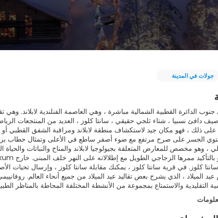
جولات في المدينة
جنوب الدائرة القطبية الشمالية مباشرة ، وهي العاصمة الفنلندية لابلاند. وهي تق
صيف دافئ نسبيا ، شتاء ثلجي حقيقي ، سانتا كلوز ، العديد من المنتجعات الريا
 ، وهو مخصص للمعارض المتعلقة بجيولوجيا لابلاند والمناخ والنباتات والحياة ا
ا كلوز. في قرية سانتا كلوز ، يمكنك مقابلة سانتا كلوز ، وإرسال تحيات الأصد
يد الميلاد ، الذي يشرح بعض تقاليد عيد الميلاد من جميع أنحاء العالم. روفانييم
ية التقليدية والاستمتاع بمجموعة من الأنشطة المختلفة المحاطة بالمناظر الطبيعي
علومات