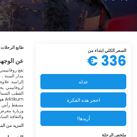
طابع الرحلات
السعر الكلي ابتداء من
336 €
عن الوجهة
تقع روفانييمي 
مدار السنة ، 
عدله
القطب الشمالي
احجز هذه الفكرة
مسقط رأس سانت
وزيارة معرض ع
والثقافة السام
أريدها!
المزيد من الم
ملخص الرحلة