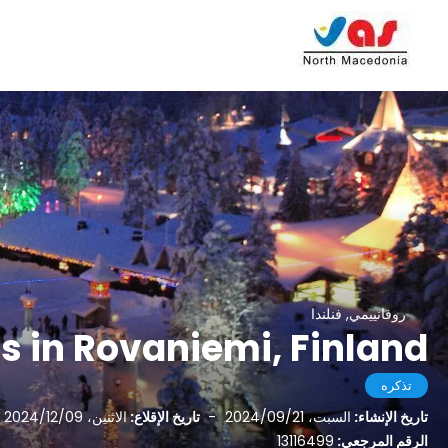
روفانييمي, فنلندا
s in Rovaniemi, Finland
تذكره
تاريخ الإنشاء:
السبت، 2024/09/21
-
تاريخ الإقلاع:
الاثنين، 2024/12/09
الرقم المرجعي:
13116499