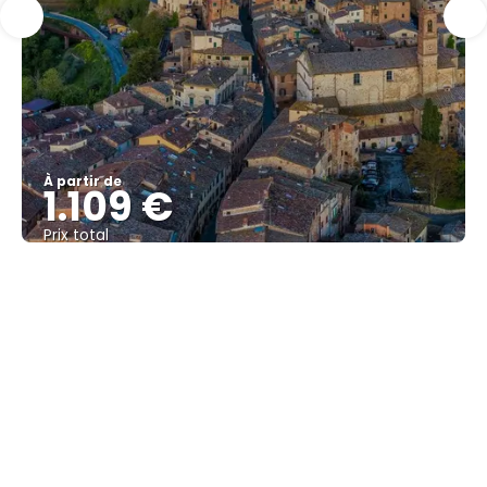
À partir de
1.109 €
Prix ​​total
Afficher