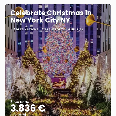
Celebrate Christmas in
New York City NY
1 DESTINATIONS
2 TRANSPORTS
4 NUIT(S)
À partir de
3.836 €
Prix ​​total