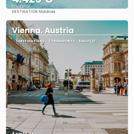
Prix ​​total
DESTINATION:
Maldives
Afficher
Vienna, Austria
1 DESTINATIONS
2 TRANSPORTS
5 NUIT(S)
À partir de