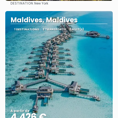
DESTINATION:
New York
Afficher
Maldives, Maldives
1 DESTINATIONS
2 TRANSPORTS
5 NUIT(S)
À partir de
4.426 €