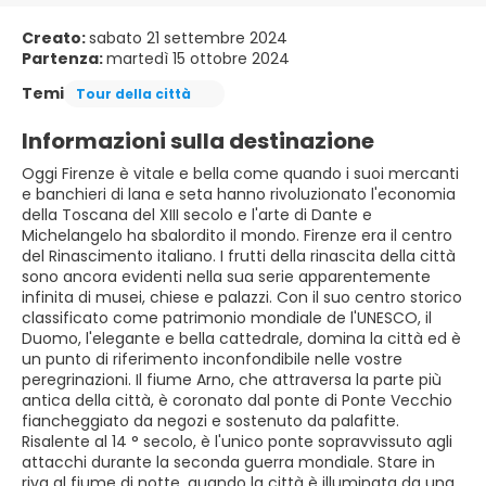
Creato:
sabato 21 settembre 2024
Partenza:
martedì 15 ottobre 2024
Temi
Tour della città
Informazioni sulla destinazione
Oggi Firenze è vitale e bella come quando i suoi mercanti
e banchieri di lana e seta hanno rivoluzionato l'economia
della Toscana del XIII secolo e l'arte di Dante e
Michelangelo ha sbalordito il mondo. Firenze era il centro
del Rinascimento italiano. I frutti della rinascita della città
sono ancora evidenti nella sua serie apparentemente
infinita di musei, chiese e palazzi. Con il suo centro storico
classificato come patrimonio mondiale de l'UNESCO, il
Duomo, l'elegante e bella cattedrale, domina la città ed è
un punto di riferimento inconfondibile nelle vostre
peregrinazioni. Il fiume Arno, che attraversa la parte più
antica della città, è coronato dal ponte di Ponte Vecchio
fiancheggiato da negozi e sostenuto da palafitte.
Risalente al 14 ° secolo, è l'unico ponte sopravvissuto agli
attacchi durante la seconda guerra mondiale. Stare in
riva al fiume di notte, quando la città è illuminata da una