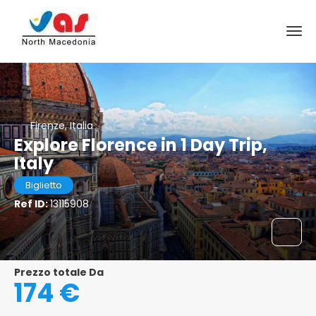
Firenze, Italia
Explore Florence in 1 Day Trip,
Italy
Biglietto
Ref ID:
13115908
Prezzo totale Da
174 €