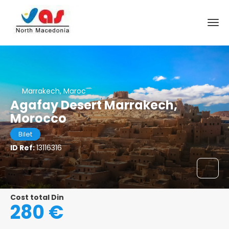
Marrakech, Maroc
Agafay Desert Marrakech,
Morocco
Bilet
ID Ref:
13116316
Cost total Din
280 €