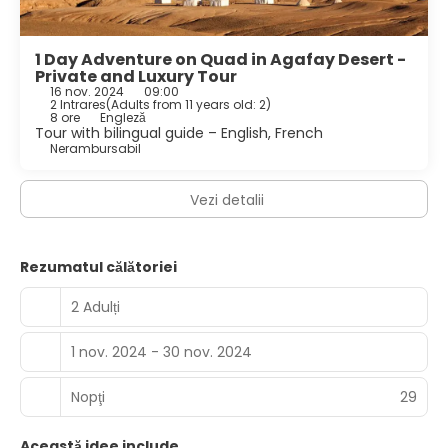
1 Day Adventure on Quad in Agafay Desert -
Private and Luxury Tour
16 nov. 2024
09:00
2 Intrares
(
Adults from 11 years old: 2
)
8 ore
Engleză
Tour with bilingual guide – English, French
Nerambursabil
Vezi detalii
Rezumatul călătoriei
2 Adulți
1 nov. 2024 - 30 nov. 2024
Nopţi
29
Această idee include