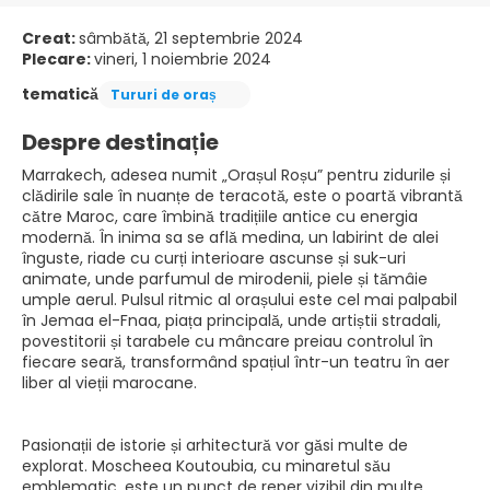
Creat:
sâmbătă, 21 septembrie 2024
Plecare:
vineri, 1 noiembrie 2024
tematică
Tururi de oraș
Despre destinație
Marrakech, adesea numit „Orașul Roșu” pentru zidurile și
clădirile sale în nuanțe de teracotă, este o poartă vibrantă
către Maroc, care îmbină tradițiile antice cu energia
modernă. În inima sa se află medina, un labirint de alei
înguste, riade cu curți interioare ascunse și suk-uri
animate, unde parfumul de mirodenii, piele și tămâie
umple aerul. Pulsul ritmic al orașului este cel mai palpabil
în Jemaa el-Fnaa, piața principală, unde artiștii stradali,
povestitorii și tarabele cu mâncare preiau controlul în
fiecare seară, transformând spațiul într-un teatru în aer
liber al vieții marocane.
Pasionații de istorie și arhitectură vor găsi multe de
explorat. Moscheea Koutoubia, cu minaretul său
emblematic, este un punct de reper vizibil din multe