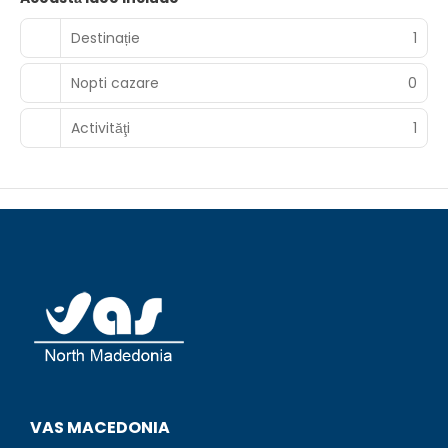
Destinație
1
Nopti cazare
0
Activităţi
1
VAS MACEDONIA