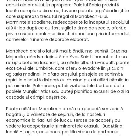
colțuri ale orașului. În apropiere, Palatul Bahia prezintă
lucrări complexe din stuc, tavane pictate și grădini liniștite
care sugerează trecutul regal al Marrakech-ului.
Mormintele saadiene, redescoperite la începutul secolului
al XX-lea după ce au fost sigilate timp de secole, oferă o
privire asupra opulenței dinastiei saadiene prin intermediul
camerelor funerare decorate elaborat.
Marrakech are și o latură mai blândă, mai senină. Grădina
Majorelle, cândva deținută de Yves Saint Laurent, este un
refugiu botanic luxuriant, cu clădiri albastru-cobalt, plante
exotice și alei umbrite, care oferă o evadare liniștită din
agitația medinei. În afara orașului, peisajele se schimbă
rapid: la o scurtă distanță cu mașina puteți călări cămile în
palmierii din Palmeraie, puteți vizita satele berbere de la
poalele Munților Atlas sau puteți planifica excursii de o zi la
cascade și câmpii deșertice.
Pentru călători, Marrakech oferă o experiență senzorială
bogată și o varietate de sejururi, de la hosteluri
economice la riad-uri de lux cu terase pe acoperiș cu
vedere la acoperișurile și minaretele orașului. Bucătăria
locală - tagine, couscous, pastilla și suc de portocale