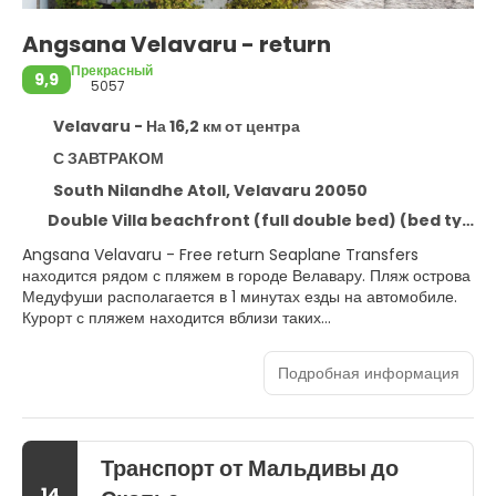
Angsana Velavaru - return
Прекрасный
9,9
5057
Velavaru - На 16,2 км от центра
С ЗАВТРАКОМ
South Nilandhe Atoll, Velavaru 20050
Double Villa beachfront (full double bed) (bed type is subject to availability)
Angsana Velavaru - Free return Seaplane Transfers
находится рядом с пляжем в городе Велавару. Пляж острова
Медуфуши располагается в 1 минутах езды на автомобиле.
Курорт с пляжем находится вблизи таких
достопримечательностей, как Гавань Мидху и Пристань
острова Медуфуши.
Подробная информация
Расслабьтесь в спа-центре, который предлагает полный
комплекс услуг, включая массаж. Этот курорт предоставляет
дополнительные услуги и удобства: бесплатный
Транспорт от Мальдивы до
беспроводной доступ в интернет и услуги консьержа.
14