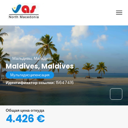
Мальдивы, Мальдивы
Maldives, Maldives
Мультидисципенсация
Идентификатор ссылки:
15647416
Общая цена откуда
4.426 €