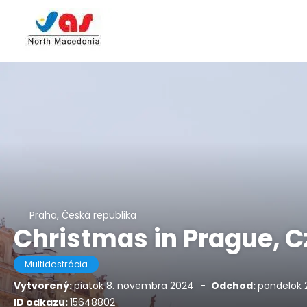
Praha, Česká republika
Christmas in Prague, C
Multidestrácia
Vytvorený:
piatok 8. novembra 2024
-
Odchod:
pondelok 
ID odkazu:
15648802