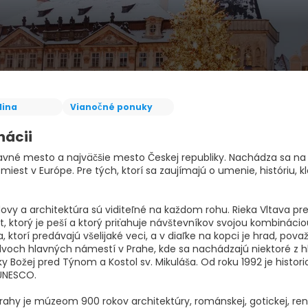
dina
Vianočné ponuky
nácii
lavné mesto a najväčšie mesto Českej republiky. Nachádza sa na
 miest v Európe. Pre tých, ktorí sa zaujímajú o umenie, históriu,
ovy a architektúra sú viditeľné na každom rohu. Rieka Vltava pr
, ktorý je peší a ktorý priťahuje návštevníkov svojou kombinácio
a, ktorí predávajú všelijaké veci, a v diaľke na kopci je hrad, 
 dvoch hlavných námestí v Prahe, kde sa nachádzajú niektoré z h
ky Božej pred Týnom a Kostol sv. Mikuláša. Od roku 1992 je his
UNESCO.
hy je múzeom 900 rokov architektúry, románskej, gotickej, renesa