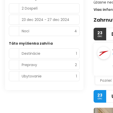
úžasne ned
2 Dospelí
Viac info
Zahrnu
23 dec 2024 - 27 dec 2024
Noci
4
23
dec
Táto myšlienka zahŕňa
Destinácie
1
Prepravy
2
Ubytovanie
1
Pozrieť
23
dec