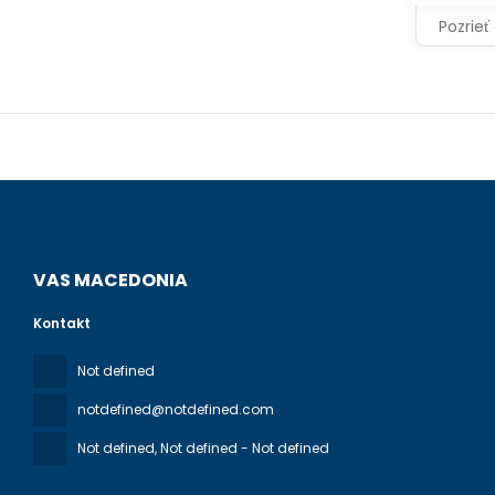
Prague? Th
Pozrieť
airport shu
VAS MACEDONIA
Kontakt
Not defined
notdefined@notdefined.com
Not defined
, Not defined - Not defined