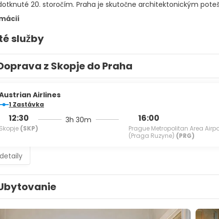
otknuté 20. storočím. Praha je skutočne architektonickým pote
rmácií
té služby
Doprava z Skopje do Praha
Austrian Airlines
1 Zastávka
12:30
16:00
3h 30m
Skopje
(SKP)
Prague Metropolitan Area Airpo
(Praga Ruzyne)
(PRG)
 detaily
Ubytovanie