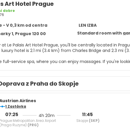
is Art Hotel Prague
i dobre
76
 - V 0,3 km od centra
LEN IZBA
Standard room with ga
arky 1, Prague 120 00
 at Le Palais Art Hotel Prague, you'll be centrally located in P
e. This luxury hotel is 2.1 mi (3.4 km) from Charles Bridge and 2.3 m
e full-service spa, where you can enjoy massages. If you're looking
bicycles to rent. Additional features at this Belle Époque hotel
and wedding services.
Doprava z Praha do Skopje
elf at home in one of the 72 air-conditioned rooms featuring fl
ps you connected, and satellite programming is available for y
es include phones, as well as safes and desks.
Austrian Airlines
r appetite for lunch or dinner at ARTISTA Restaurant, a restaurant
1 Zastávka
tage of the room service (during limited hours). Wrap up your da
07:25
11:45
4h 20m
weekdays from 7:00 AM to 10:30 AM and on weekends from 7:30 AM
Prague Metropolitan Area Airport
Skopje
(SKP)
(Praga Ruzyne)
(PRG)
menities include a business center, express check-in, and comp