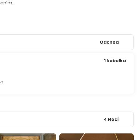
šením.
Odchod
1 kabelka
rt
4 Nocí