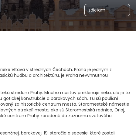
zdieľam
 rieke Vltava v stredných Čechách. Praha je jedným z
 klasickú hudbu a architektúru, je Praha nevyhnutnou
eteká stredom Prahy. Mnoho mostov preklenuje rieku, ale je to
u gotickej konštrukcie a barokových sôch. Tu sú pouliční
považovaný za historické centrum mesta. Staromestské námestie
lavných atrakcií mesta, ako sú Staromestská radnica, Orloj,
torické centrum Prahy zaradené do zoznamu svetového
nčnej, barokovej, 19. storočia a secesie, ktoré zostali