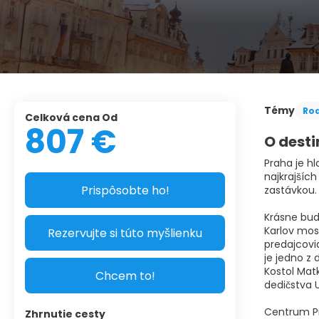
Témy
Ro
Celková cena Od
807 €
O desti
Praha je h
najkrajších
Prispôsobte ho!
zastávkou.
Krásne bud
Karlov most
Rezervujte si túto myšlienku
predajcovi
je jedno z
Kostol Mat
Chcem to!
dedičstva 
Centrum Pra
Zhrnutie cesty