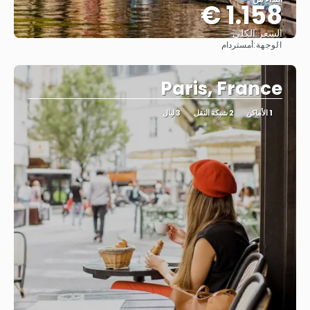
1.158 €
السعر الكلي
الوجهة:
أمستردام
شاهد
Paris, France
1 الأماكن
2 شبكة النقل
3 ليال