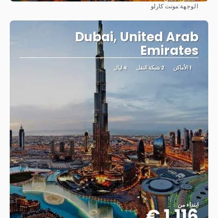
الوجهة:
مونت كارلو
شاهد
Dubai, United Arab
Emirates
1 الأماكن
2 شبكة النقل
4 ليال
ابتداء من
1.116 €