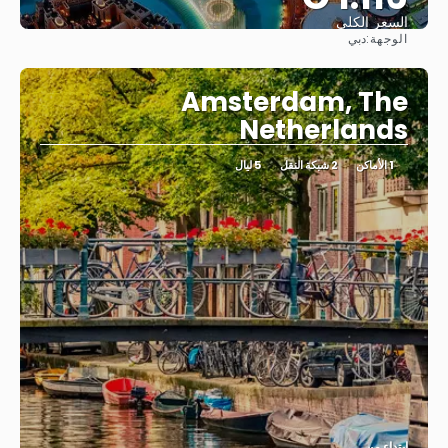
السعر الكلي
الوجهة:
دبي
شاهد
Amsterdam, The
Netherlands
1 الأماكن
2 شبكة النقل
5 ليال
ابتداء من