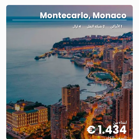
Montecarlo, Monaco
1 الأماكن
2 شبكة النقل
4 ليال
ابتداء من
1.434 €
السعر الكلي