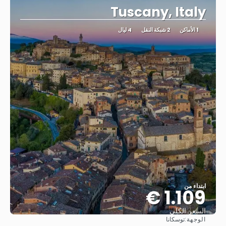
Tuscany, Italy
1 الأماكن
2 شبكة النقل
4 ليال
ابتداء من
1.109 €
السعر الكلي
الوجهة:
توسكانا
شاهد