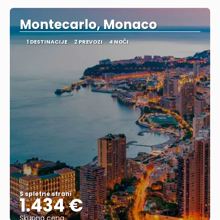
Montecarlo, Monaco
1 DESTINACIJE
2 PREVOZI
4 NOČI
S spletne strani
1.434 €
Skupna cena