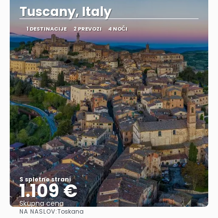
Tuscany, Italy
1 DESTINACIJE
2 PREVOZI
4 NOČI
S spletne strani
1.109 €
Skupna cena
NA NASLOV:
Toskana
Glej .