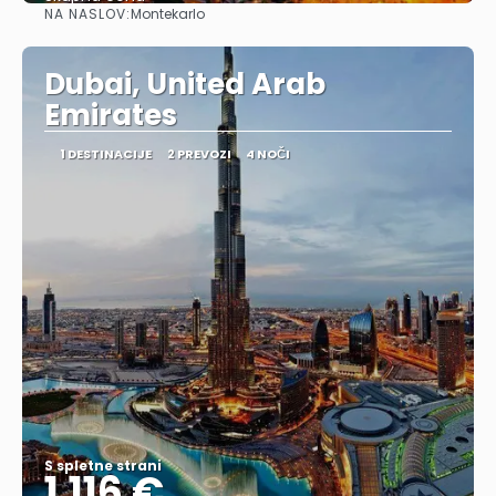
NA NASLOV:
Montekarlo
Glej .
Dubai, United Arab
Emirates
1 DESTINACIJE
2 PREVOZI
4 NOČI
S spletne strani
1.116 €