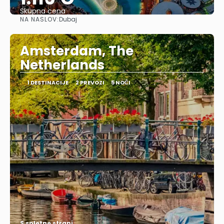
Skupna cena
NA NASLOV:
Dubaj
Glej .
Amsterdam, The
Netherlands
1 DESTINACIJE
2 PREVOZI
5 NOČI
S spletne strani