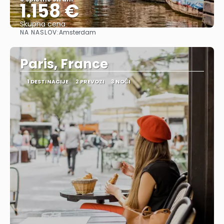
1.158 €
Skupna cena
NA NASLOV:
Amsterdam
Glej .
Paris, France
1 DESTINACIJE
2 PREVOZI
3 NOČI