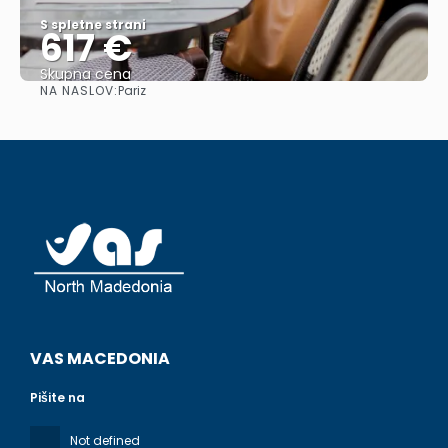
S spletne strani
617 €
Skupna cena
NA NASLOV:
Pariz
Glej .
VAS MACEDONIA
Pišite na
Not defined