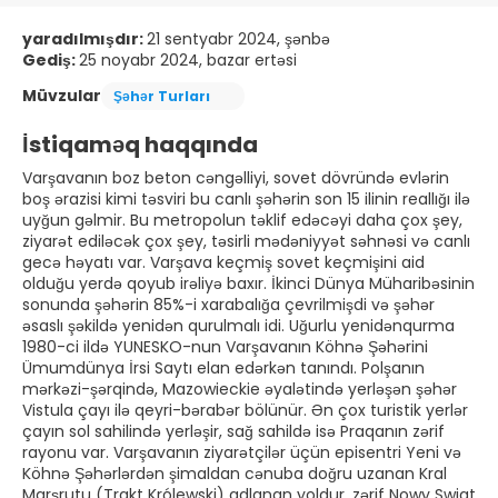
yaradılmışdır:
21 sentyabr 2024, şənbə
Gediş:
25 noyabr 2024, bazar ertəsi
Müvzular
Şəhər Turları
İstiqaməq haqqında
Varşavanın boz beton cəngəlliyi, sovet dövründə evlərin
boş ərazisi kimi təsviri bu canlı şəhərin son 15 ilinin reallığı ilə
uyğun gəlmir. Bu metropolun təklif edəcəyi daha çox şey,
ziyarət ediləcək çox şey, təsirli mədəniyyət səhnəsi və canlı
gecə həyatı var. Varşava keçmiş sovet keçmişini aid
olduğu yerdə qoyub irəliyə baxır. İkinci Dünya Müharibəsinin
sonunda şəhərin 85%-i xarabalığa çevrilmişdi və şəhər
əsaslı şəkildə yenidən qurulmalı idi. Uğurlu yenidənqurma
1980-ci ildə YUNESKO-nun Varşavanın Köhnə Şəhərini
Ümumdünya İrsi Saytı elan edərkən tanındı. Polşanın
mərkəzi-şərqində, Mazowieckie əyalətində yerləşən şəhər
Vistula çayı ilə qeyri-bərabər bölünür. Ən çox turistik yerlər
çayın sol sahilində yerləşir, sağ sahildə isə Praqanın zərif
rayonu var. Varşavanın ziyarətçilər üçün episentri Yeni və
Köhnə Şəhərlərdən şimaldan cənuba doğru uzanan Kral
Marşrutu (Trakt Królewski) adlanan yoldur, zərif Nowy Swiat