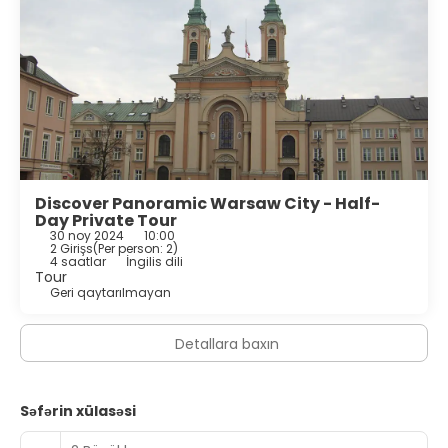
Discover Panoramic Warsaw City - Half-
Day Private Tour
30 noy 2024
10:00
2 Girişs
(
Per person: 2
)
4 saatlar
İngilis dili
Tour
Geri qaytarılmayan
Detallara baxın
Səfərin xülasəsi