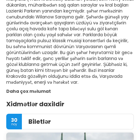
dükanları, müharibədən sağ qalan saraylar və kral bağları
Lazienki Parkının yanından keçmişdir. şəhər mərkəzinin
cənubundakı Wilanow Sarayına gəlir. Şəhərdə günəşli yay
günlərində avarçəkən qayıqların üzdüyü və ziyarətçilərin
çoxlu açıq havada kafe tapa biləcəyi sulu göl kənarı
parkları olan çoxlu yaşıl sahələr var. Parklarda böyük
tamaşaçılarla pulsuz klassik musiqi konsertləri də keçirilir,
bu səhnə kommunist dövrünün Varşavasının qəmli
görüntülərindən uzaqdır. Bu gün şəhər heyrətamiz bir gecə
həyatı təklif edir, gənc yerlilər şəhərin sərin barlarına və
gözəl klublarına getmək üçün zərif geyinirlər. Şübhəsiz ki,
günəş batan kimi titrəyən bir şəhərdir. Bəzi insanlar
Krakovda gözəlliyin olduğunu iddia etsə də, Varşavada
mədəniyyət, enerji və hərəkət var.
Daha çox məlumat
Xidmətlər daxildir
30
Biletlər
noy