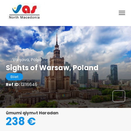
Varşava, Polşa
Sights of Warsaw, Poland
Bilet
Ref ID:
13116646
ümumi qiymət Haradan
238 €