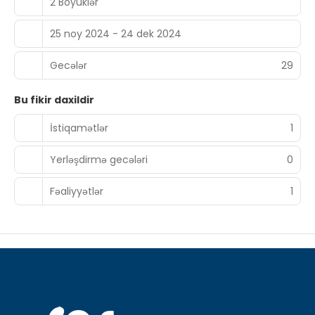
2 Böyüklər
25 noy 2024 - 24 dek 2024
Gecələr
29
Bu fikir daxildir
İstiqamətlər
1
Yerləşdirmə gecələri
0
Fəaliyyətlər
1