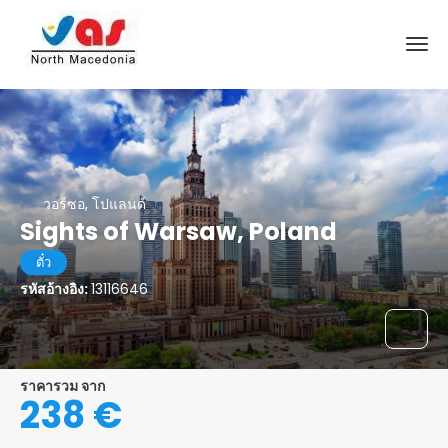
วอร์ซอ, โปแลนด์
Sights of Warsaw, Poland
ตั๋ว
รหัสอ้างอิง:
13116646
ราคารวม จาก
238 €