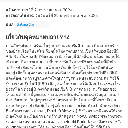
สร้าง:
วันเสาร์ที่ 21 กันยายน ค.ศ. 2024
การออกเดินทาง:
วันจันทร์ที่ 25 พฤศจิกายน ค.ศ. 2024
ธีมส์
ทัวร์ชมเมือง
เกี่ยวกับจุดหมายปลายทาง
ภาพลักษณ์ของวอร์ซอในฐานะป่าคอนกรีตสีเทาและดินแดนรกร้าง
ของบ้านเรือนในยุคโซเวียตนั้นไม่ตรงกับความเป็นจริงของเมืองที่มี
ชีวิตชีวาในช่วง 15 ปีที่ผ่านมา เมืองใหญ่นี้มีสิ่งที่น่าสนใจมากมายให้
เยี่ยมชม มีฉากวัฒนธรรมที่น่าประทับใจและชีวิตกลางคืนที่คึกคัก
วอร์ซอกำลังมองไปข้างหน้าและทิ้งอดีตโซเวียตไว้ในอดีตที่มันควร
จะอยู่ เมื่อสิ้นสุดสงครามโลกครั้งที่สอง เมืองนี้ถูกทำลายไปถึง 85%
และต้องผ่านการบูรณะครั้งใหญ่ การบูรณะที่ประสบความสำเร็จได้
รับการยอมรับในปี 1980 เมื่อยูเนสโกประกาศให้เมืองเก่าวอร์ซอเป็น
มรดกโลก ตั้งอยู่ในจังหวัดมาซอเวียกี ในภาคกลาง-ตะวันออกของ
โปแลนด์ เมืองนี้ถูกแบ่งอย่างไม่เท่าเทียมกันโดยแม่น้ำวิสตูลา แหล่ง
ท่องเที่ยวส่วนใหญ่อยู่ทางฝั่งซ้ายของแม่น้ำ ในขณะที่ฝั่งขวามีเขต
ปรากที่หรูหรากำลังเติบโต ศูนย์กลางของวอร์ซอสำหรับนักท่องเที่ยว
คือเส้นทางหลวงหลวง (Trakt Królewski) ซึ่งวิ่งจากเหนือจรดใต้จาก
เมืองใหม่และเมืองเก่า ผ่านร้านค้าหรูหรา Nowy Swiat พระราชวังที่
รอดจากสงคราม และสวนหลวง Lazienki Park ก่อนจะถึงพระราชวัง
Wilanów ทางตอนใต้ของใจกลางเมือง เมืองนี้ยังมีพื้นที่สีเขียว