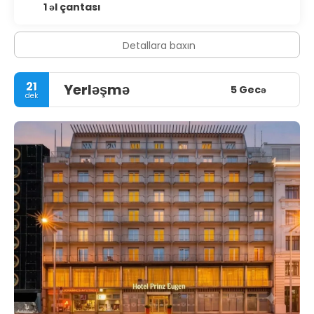
1 əl çantası
Detallara baxın
21
Yerləşmə
5 Gecə
dek