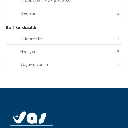
21 dek 2024 - 27 dek 2024
Gecələr
5
Bu fikir daxildir
İstiqamətlər
1
Nəqliyyat
2
Yaşayış yerləri
1