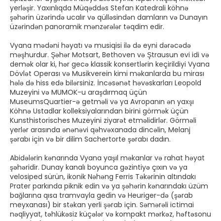
yerləşir. Yaxınlıqda Müqəddəs Stefan Katedrali köhnə
şəhərin üzərində ucalır və qülləsindən damların və Dunayın
üzərindən panoramik mənzərələr təqdim edir.
Vyana mədəni həyatı və musiqisi ilə də eyni dərəcədə
məşhurdur. Şəhər Motsart, Bethoven və Ştrausun evi idi və
demək olar ki, hər gecə klassik konsertlərin keçirildiyi Vyana
Dövlət Operası və Musikverein kimi məkanlarda bu mirası
hələ də hiss edə bilərsiniz. İncəsənət həvəskarları Leopold
Muzeyini və MUMOK-u araşdırmaq üçün
MuseumsQuartier-ə getməli və ya Avropanın ən yaxşı
Köhnə Ustadlar kolleksiyalarından birini görmək üçün
Kunsthistorisches Muzeyini ziyarət etməlidirlər. Görməli
yerlər arasında ənənəvi qəhvəxanada dincəlin, Melanj
şərabı için və bir dilim Sachertorte şərabı dadın.
Abidələrin kənarında Vyana yaşıl məkanlar və rahat həyat
şəhəridir. Dunay kanalı boyunca gəzintiyə çıxın və ya
velosiped sürün, ikonik Nəhəng Ferris Təkərinin altındakı
Prater parkında piknik edin və ya şəhərin kənarındakı üzüm
bağlarına qısa tramvayla gedin və Heuriger-də (şərab
meyxanası) bir stəkan yerli şərab için. Səmərəli ictimai
nəqliyyat, təhlükəsiz küçələr və kompakt mərkəz, həftəsonu