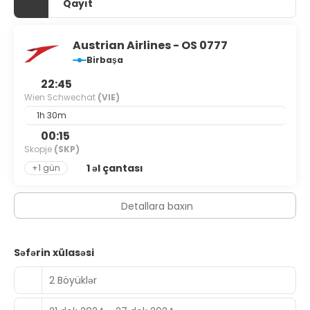
Qayıt
connected, and cable programming is available for your
entertainment. Bathrooms have bathtubs or showers and
hair dryers. Conveniences include safes and desks, and
housekeeping is provided daily.
Austrian Airlines - OS 0777
Birbaşa
Buffet breakfasts are served on weekdays from 6:30 AM
22:45
to 10:00 AM and on weekends from 6:30 AM to 10:30 AM for
a fee.
Wien Schwechat
(VIE)
1h 30m
Featured amenities include a 24-hour front desk,
00:15
multilingual staff, and luggage storage.
Skopje
(SKP)
1 əl çantası
+1 gün
Detallara baxın
Səfərin xülasəsi
2 Böyüklər