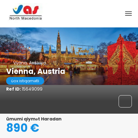
Vyana, Avstriya
Vienna, Austria
üox istiqamətli
Ref ID:
15649099
ümumi qiymət Haradan
890 €