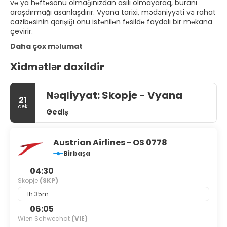
və ya həftəsonu olmağınızdan asılı olmayaraq, buranı
araşdırmağı asanlaşdırır. Vyana tarixi, mədəniyyəti və rahat
cazibəsinin qarışığı onu istənilən fəsildə faydalı bir məkana
çevirir.
Daha çox məlumat
Xidmətlər daxildir
Nəqliyyat: Skopje - Vyana
21
dek
Gediş
Austrian Airlines - OS 0778
Birbaşa
04:30
Skopje
(SKP)
1h 35m
06:05
Wien Schwechat
(VIE)