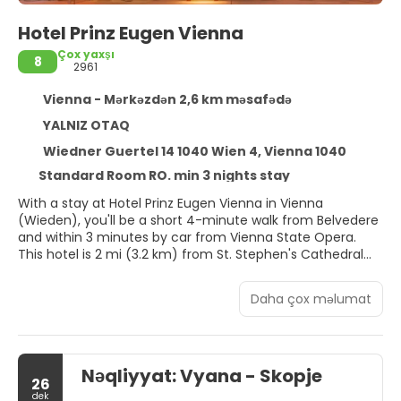
Hotel Prinz Eugen Vienna
Çox yaxşı
8
2961
Vienna - Mərkəzdən 2,6 km məsafədə
YALNIZ OTAQ
Wiedner Guertel 14 1040 Wien 4, Vienna 1040
Standard Room RO. min 3 nights stay
With a stay at Hotel Prinz Eugen Vienna in Vienna
(Wieden), you'll be a short 4-minute walk from Belvedere
and within 3 minutes by car from Vienna State Opera.
This hotel is 2 mi (3.2 km) from St. Stephen's Cathedral
and 2.3 mi (3.7 km) from Vienna Christmas Market.
Daha çox məlumat
Make use of convenient amenities such as
complimentary wireless internet access, tour/ticket
assistance, and a banquet hall.
Nəqliyyat: Vyana - Skopje
Make yourself at home in one of the 109 guestrooms.
26
Complimentary wireless internet access keeps you
dek