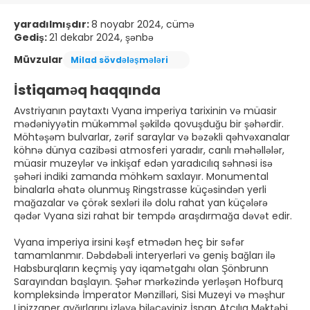
yaradılmışdır:
8 noyabr 2024, cümə
Gediş:
21 dekabr 2024, şənbə
Müvzular
Milad sövdələşmələri
İstiqaməq haqqında
Avstriyanın paytaxtı Vyana imperiya tarixinin və müasir
mədəniyyətin mükəmməl şəkildə qovuşduğu bir şəhərdir.
Möhtəşəm bulvarlar, zərif saraylar və bəzəkli qəhvəxanalar
köhnə dünya cazibəsi atmosferi yaradır, canlı məhəllələr,
müasir muzeylər və inkişaf edən yaradıcılıq səhnəsi isə
şəhəri indiki zamanda möhkəm saxlayır. Monumental
binalarla əhatə olunmuş Ringstrasse küçəsindən yerli
mağazalar və çörək sexləri ilə dolu rahat yan küçələrə
qədər Vyana sizi rahat bir tempdə araşdırmağa dəvət edir.
Vyana imperiya irsini kəşf etmədən heç bir səfər
tamamlanmır. Dəbdəbəli interyerləri və geniş bağları ilə
Habsburqların keçmiş yay iqamətgahı olan Şönbrunn
Sarayından başlayın. Şəhər mərkəzində yerləşən Hofburq
kompleksində İmperator Mənzilləri, Sisi Muzeyi və məşhur
Lipizzaner ayğırlarını izləyə biləcəyiniz İspan Atçılıq Məktəbi