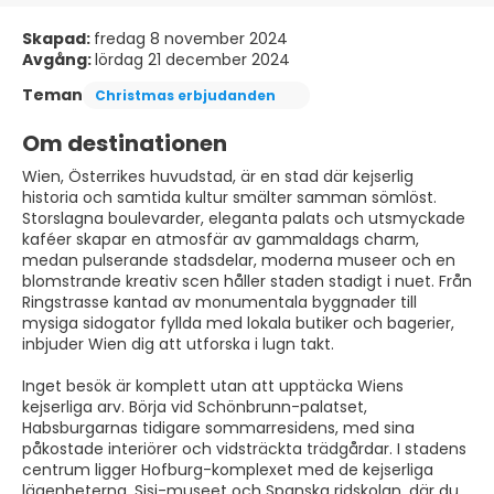
Skapad:
fredag 8 november 2024
Avgång:
lördag 21 december 2024
Teman
Christmas erbjudanden
Om destinationen
Wien, Österrikes huvudstad, är en stad där kejserlig
historia och samtida kultur smälter samman sömlöst.
Storslagna boulevarder, eleganta palats och utsmyckade
kaféer skapar en atmosfär av gammaldags charm,
medan pulserande stadsdelar, moderna museer och en
blomstrande kreativ scen håller staden stadigt i nuet. Från
Ringstrasse kantad av monumentala byggnader till
mysiga sidogator fyllda med lokala butiker och bagerier,
inbjuder Wien dig att utforska i lugn takt.
Inget besök är komplett utan att upptäcka Wiens
kejserliga arv. Börja vid Schönbrunn-palatset,
Habsburgarnas tidigare sommarresidens, med sina
påkostade interiörer och vidsträckta trädgårdar. I stadens
centrum ligger Hofburg-komplexet med de kejserliga
lägenheterna, Sisi-museet och Spanska ridskolan, där du