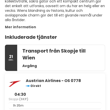
kollektivtrafik, säkra gator och ett kompakt centrum gör
det enkelt att utforska, oavsett om du har en helg eller en
vecka. Wiens blandning av historia, kultur och
avslappnade charm gör det till ett givande resmål under
alla årstider.
Mer information
Inkluderade tjänster
Transport från Skopje till
21
Wien
dec.
Avgång
Austrian Airlines - OS 0778
Direkt
04:30
Skopje
(SKP)
1h 35m