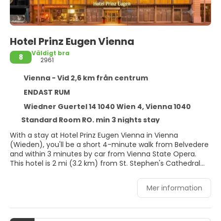
Hotel Prinz Eugen Vienna
Väldigt bra
8
2961
Vienna - Vid 2,6 km från centrum
ENDAST RUM
Wiedner Guertel 14 1040 Wien 4, Vienna 1040
Standard Room RO. min 3 nights stay
With a stay at Hotel Prinz Eugen Vienna in Vienna
(Wieden), you'll be a short 4-minute walk from Belvedere
and within 3 minutes by car from Vienna State Opera.
This hotel is 2 mi (3.2 km) from St. Stephen's Cathedral
and 2.3 mi (3.7 km) from Vienna Christmas Market.
Mer information
Make use of convenient amenities such as
complimentary wireless internet access, tour/ticket
assistance, and a banquet hall.