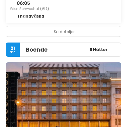
06:05
Wien Schwechat
(VIE)
1 handväska
Se detaljer
21
Boende
5 Nätter
dec.