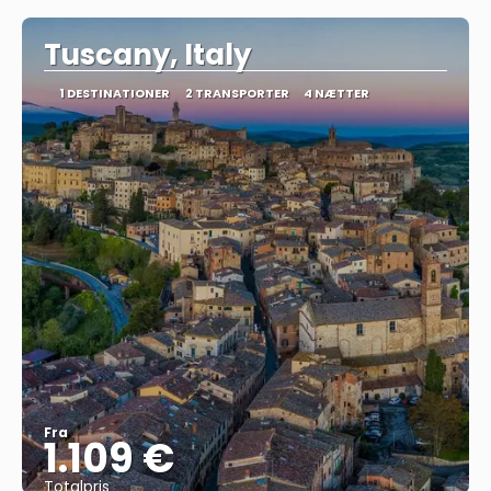
Tuscany, Italy
1 DESTINATIONER
2 TRANSPORTER
4 NÆTTER
Fra
1.109 €
Totalpris