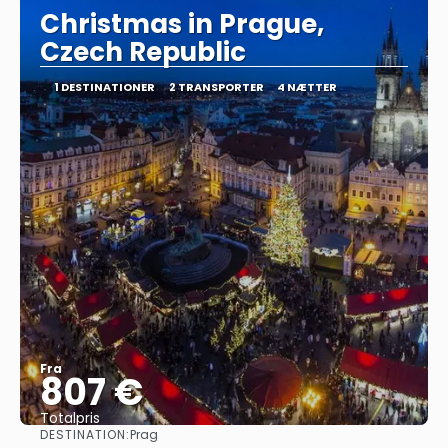
Christmas in Prague,
Czech Republic
1 DESTINATIONER
2 TRANSPORTER
4 NÆTTER
Fra
807 €
Totalpris
DESTINATION:
Prag
Se