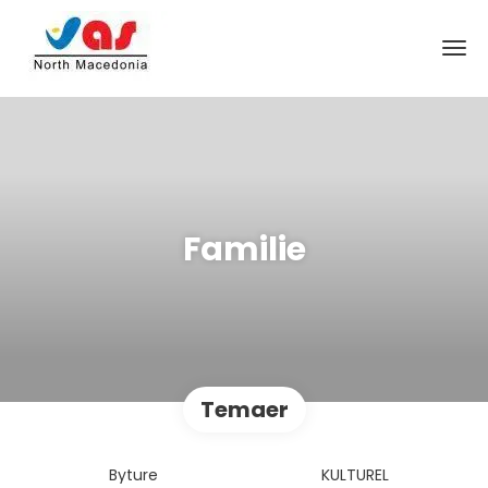
Familie
Temaer
Byture
KULTUREL