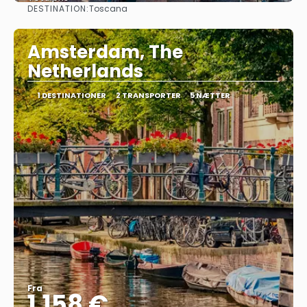
DESTINATION:
Toscana
Se
Amsterdam, The
Netherlands
1 DESTINATIONER
2 TRANSPORTER
5 NÆTTER
Fra
1.158 €