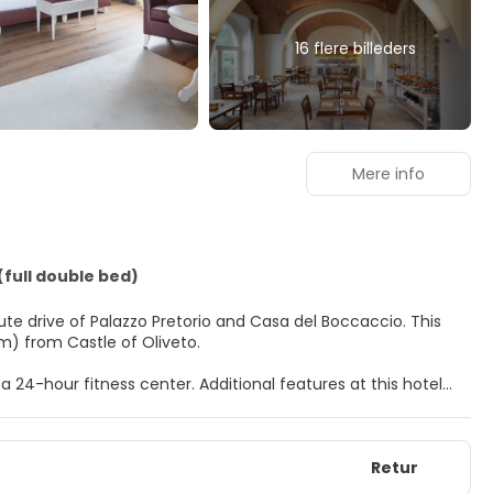
16 flere billeders
Mere info
full double bed)
te drive of Palazzo Pretorio and Casa del Boccaccio. This
m) from Castle of Oliveto.
 24-hour fitness center. Additional features at this hotel
dding services. Getting to nearby attractions is a breeze
Retur
d LCD televisions. Your bed comes with down comforters and
s you connected, and satellite programming provides