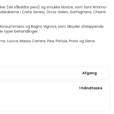
irker (de såkaldte pievi) og smukke klostre, som Sant'Antimo-
 landskaberne i Crete Senesi, Orcia-dalen, Garfagnana, Chianti
o, Monsummano og Bagno Vignoni, som tilbyder afslappende
lle typer behandlinger.
no, Lucca, Massa Carrara, Pisa, Pistoia, Prato og Siena.
Afgang
1 håndtaske