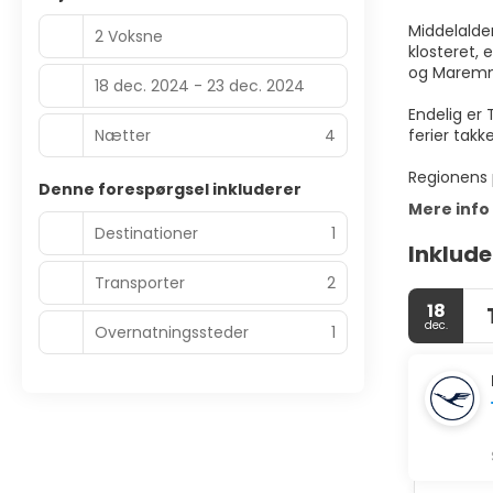
Middelalder
2 Voksne
klosteret, 
og Marem
18 dec. 2024 - 23 dec. 2024
Endelig er
Nætter
4
ferier takk
Regionens p
Denne forespørgsel inkluderer
Mere info
Destinationer
1
Inklude
Transporter
2
18
dec.
Overnatningssteder
1