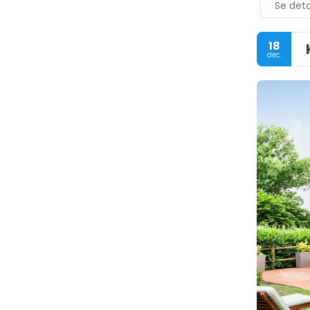
Se deta
18
dec.