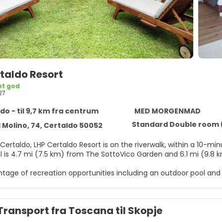
taldo Resort
t god
27
do - til 9,7 km fra centrum
MED MORGENMAD
Standard Double room (
l Molino, 74, Certaldo 50052
Certaldo, LHP Certaldo Resort is on the riverwalk, within a 10-minu
l is 4.7 mi (7.5 km) from The SottoVico Garden and 6.1 mi (9.8 k
tage of recreation opportunities including an outdoor pool and a
mplimentary wireless internet access, concierge services, and we
ea shuttle (surcharge).
Transport fra Toscana til Skopje
elf at home in one of the 30 guestrooms featuring minibars an
dding. Complimentary wired and wireless internet access keep