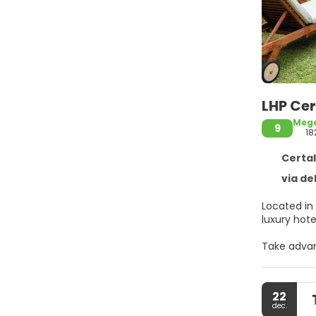
LHP Cer
Mege
9
18
Certal
via de
Located in 
luxury hote
Take advan
include co
with the ar
22
Make yours
dec.
premium be