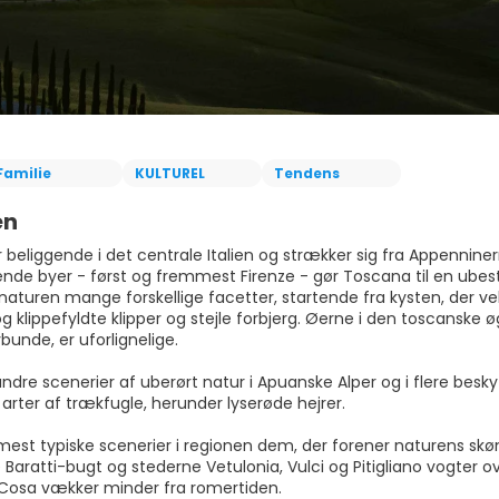
Familie
KULTUREL
Tendens
en
beliggende i det centrale Italien og strækker sig fra Appenniner
de byer - først og fremmest Firenze - gør Toscana til en ubestr
 naturen mange forskellige facetter, startende fra kysten, der v
g klippefyldte klipper og stejle forbjerg. Øerne i den toscanske
bunde, er uforlignelige.
ndre scenerier af uberørt natur i Apuanske Alper og i flere be
arter af trækfugle, herunder lyserøde hejrer.
mest typiske scenerier i regionen dem, der forener naturens s
 Baratti-bugt og stederne Vetulonia, Vulci og Pitigliano vogter ov
 Cosa vækker minder fra romertiden.