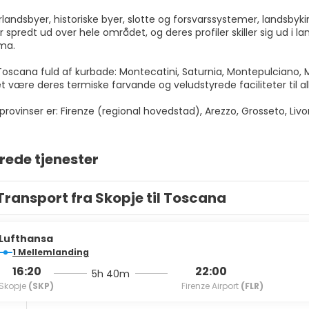
landsbyer, historiske byer, slotte og forsvarssystemer, landsbyk
er spredt ud over hele området, og deres profiler skiller sig ud i
ma.
 Toscana fuld af kurbade: Montecatini, Saturnia, Montepulcian
et være deres termiske farvande og veludstyrede faciliteter til a
rovinser er: Firenze (regional hovedstad), Arezzo, Grosseto, Livor
rede tjenester
Transport fra Skopje til Toscana
Lufthansa
1 Mellemlanding
16:20
22:00
5h 40m
Skopje
(SKP)
Firenze Airport
(FLR)