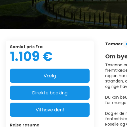
Temaer
Samlet pris Fra
1.109 €
Om by
Toscana er 
fremtræden
Vælg
region har
stranden, o
og rige hav
Direkte booking
Du kan beu
for mange 
Vil have den!
Dog er de 
fantastiske
Roselle og
Rejse resume