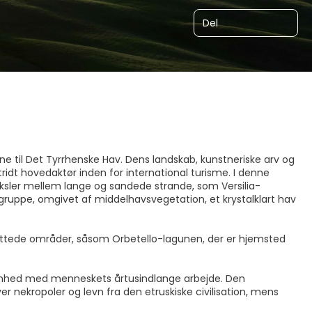
Del
ne til Det Tyrrhenske Hav. Dens landskab, kunstneriske arv og
idt hovedaktør inden for international turisme. I denne
eksler mellem lange og sandede strande, som Versilia-
 øgruppe, omgivet af middelhavsvegetation, et krystalklart hav
skyttede områder, såsom Orbetello-lagunen, der er hjemsted
kønhed med menneskets årtusindlange arbejde. Den
er nekropoler og levn fra den etruskiske civilisation, mens