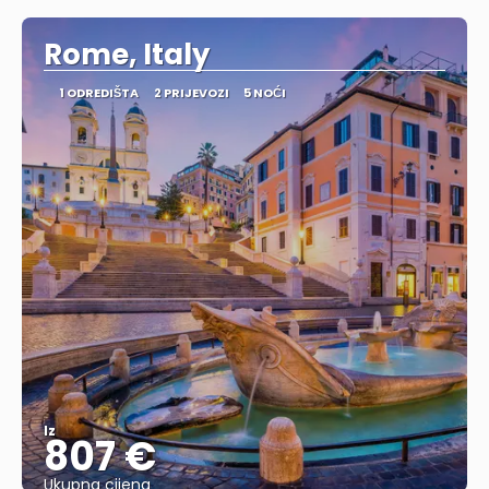
Rome, Italy
1 ODREDIŠTA
2 PRIJEVOZI
5 NOĆI
Iz
807 €
Ukupna cijena