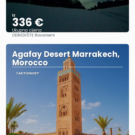
Iz
336 €
Ukupna cijena
ODREDIŠTE:
Rovaniemi
Vidjeti
Agafay Desert Marrakech,
Morocco
1 AKTIVNOST