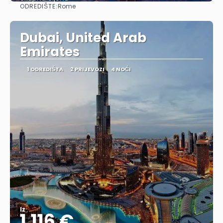
ODREDIŠTE:
Rome
Vidjeti
Dubai, United Arab
Emirates
1 ODREDIŠTA
2 PRIJEVOZI
4 NOĆI
Iz
1.116 €