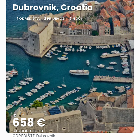
Dubrovnik, Croatia
1 ODREDIŠTA
2 PRIJEVOZI
3 NOĆI
Iz
658 €
Ukupna cijena
ODREDIŠTE:
Dubrovnik
Vidjeti