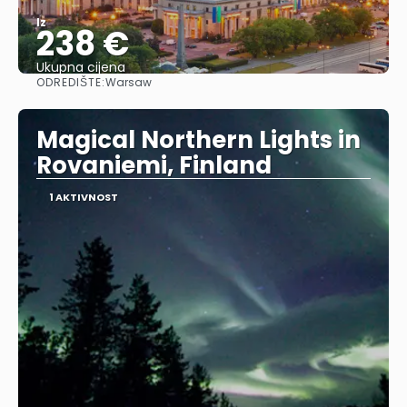
Iz
238 €
Ukupna cijena
ODREDIŠTE:
Warsaw
Vidjeti
Magical Northern Lights in
Rovaniemi, Finland
1 AKTIVNOST