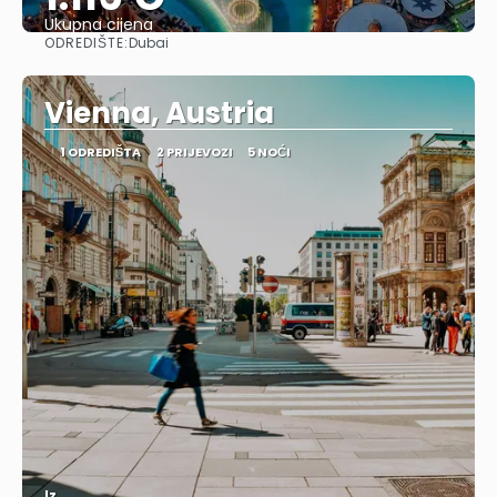
Ukupna cijena
ODREDIŠTE:
Dubai
Vidjeti
Vienna, Austria
1 ODREDIŠTA
2 PRIJEVOZI
5 NOĆI
Iz