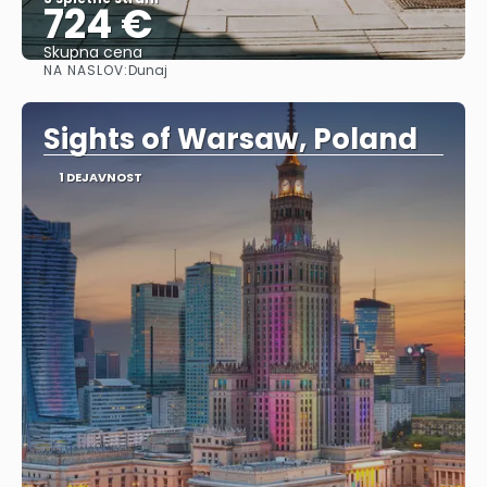
724 €
Skupna cena
NA NASLOV:
Dunaj
Glej .
Sights of Warsaw, Poland
1 DEJAVNOST