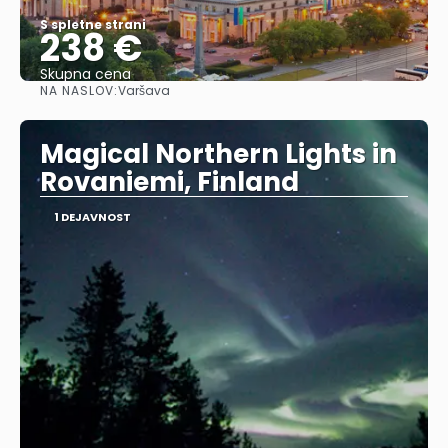
S spletne strani
238 €
Skupna cena
NA NASLOV:
Varšava
Glej .
Magical Northern Lights in
Rovaniemi, Finland
1 DEJAVNOST