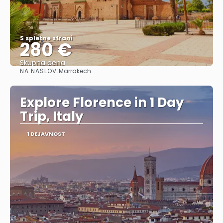
S spletne strani
280 €
Skupna cena
NA NASLOV:
Marrakech
Glej .
Explore Florence in 1 Day
Trip, Italy
1 DEJAVNOST