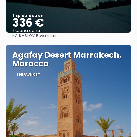
S spletne strani
336 €
Skupna cena
NA NASLOV:
Rovaniemi
Glej .
Agafay Desert Marrakech,
Morocco
1 DEJAVNOST