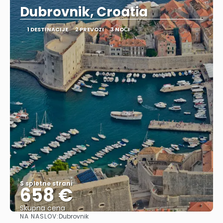
Dubrovnik, Croatia
1 DESTINACIJE
2 PREVOZI
3 NOČI
S spletne strani
658 €
Skupna cena
NA NASLOV:
Dubrovnik
Glej .