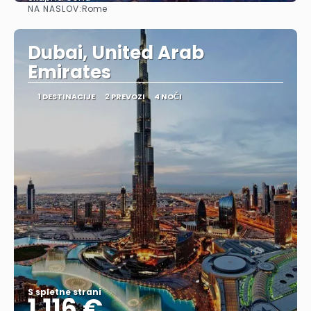
NA NASLOV:
Rome
Glej .
Dubai, United Arab
Emirates
1 DESTINACIJE
2 PREVOZI
4 NOČI
S spletne strani
1.116 €