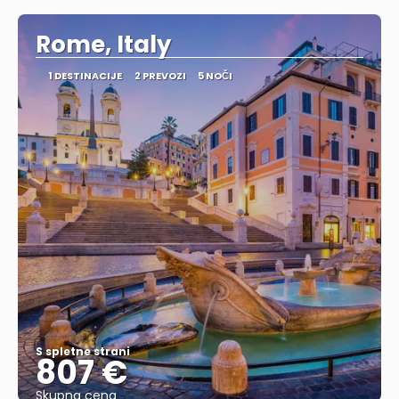
Rome, Italy
1 DESTINACIJE
2 PREVOZI
5 NOČI
S spletne strani
807 €
Skupna cena