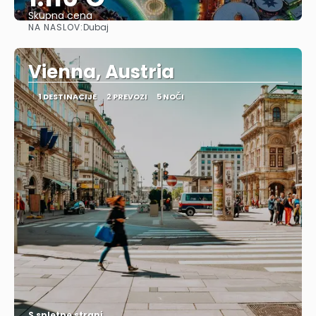
Skupna cena
NA NASLOV:
Dubaj
Glej .
Vienna, Austria
1 DESTINACIJE
2 PREVOZI
5 NOČI
S spletne strani