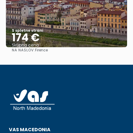
S spletne strani
174 €
Skupna cena
NA NASLOV:
Firence
Glej .
VAS MACEDONIA