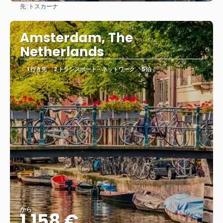
先:
トスカーナ
見る
Amsterdam, The
Netherlands
1 行き先
2 トランスポート・ネットワーク
5 泊
から
1.158 €