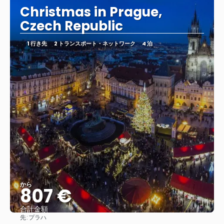
Christmas in Prague,
Czech Republic
1 行き先
2 トランスポート・ネットワーク
4 泊
から
807 €
合計金額
先:
プラハ
見る