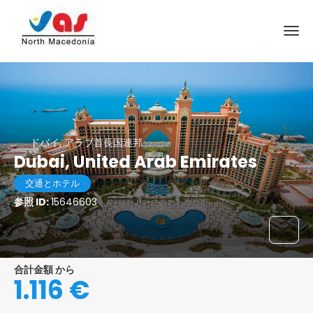
ドバイ, アラブ首長国連邦
Dubai, United Arab Emirates
交通とホテル
参照 ID:
15646603
合計金額 から
1.116 €