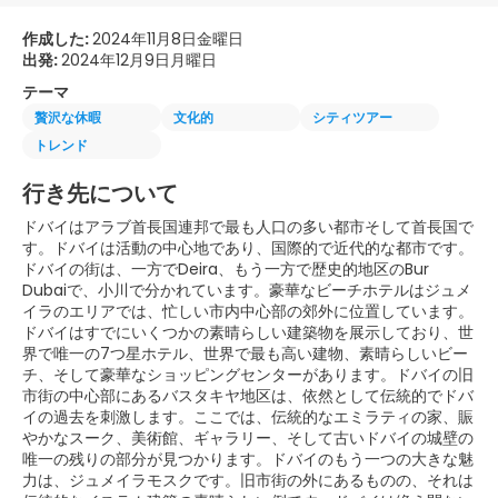
作成した:
2024年11月8日金曜日
出発:
2024年12月9日月曜日
テーマ
贅沢な休暇
文化的
シティツアー
トレンド
行き先について
ドバイはアラブ首長国連邦で最も人口の多い都市そして首長国で
す。ドバイは活動の中心地であり、国際的で近代的な都市です。
ドバイの街は、一方でDeira、もう一方で歴史的地区のBur
Dubaiで、小川で分かれています。豪華なビーチホテルはジュメ
イラのエリアでは、忙しい市内中心部の郊外に位置しています。
ドバイはすでにいくつかの素晴らしい建築物を展示しており、世
界で唯一の7つ星ホテル、世界で最も高い建物、素晴らしいビー
チ、そして豪華なショッピングセンターがあります。ドバイの旧
市街の中心部にあるバスタキヤ地区は、依然として伝統的でドバ
イの過去を刺激します。ここでは、伝統的なエミラティの家、賑
やかなスーク、美術館、ギャラリー、そして古いドバイの城壁の
唯一の残りの部分が見つかります。ドバイのもう一つの大きな魅
力は、ジュメイラモスクです。旧市街の外にあるものの、それは