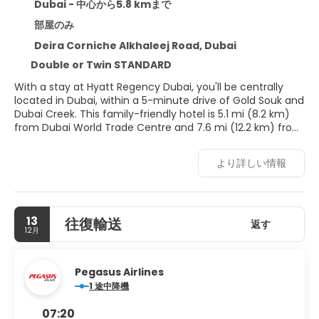
Dubai - 中心から5.8 kmまで
部屋のみ
Deira Corniche Alkhaleej Road, Dubai
Double or Twin STANDARD
With a stay at Hyatt Regency Dubai, you'll be centrally
located in Dubai, within a 5-minute drive of Gold Souk and
Dubai Creek. This family-friendly hotel is 5.1 mi (8.2 km)
from Dubai World Trade Centre and 7.6 mi (12.2 km) from
Dubai Mall.
より詳しい情報
Pamper yourself with a visit to the spa, which offers
massages, body treatments, and facials. If you're looking
for recreational opportunities, you'll find outdoor tennis
courts, an outdoor pool, and a hot tub. Additional
13
往復輸送
amenities at this hotel include complimentary wireless
返す
12月
internet access, concierge services, and babysitting
(surcharge). The complimentary beach shuttle makes
getting to the surf and sand a breeze.
Pegasus Airlines
1 途中降機
Make yourself at home in one of the 421 air-conditioned
rooms featuring minibars and espresso makers.
07:20
Complimentary wireless internet access keeps you