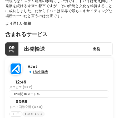
伝統的なイスラム建築の素晴らしい例です。ドバイは絶え間ない
発展を続ける未来の都市ですが、その伝統と文化を維持すること
に成功しました。だからドバイは世界で最もエキサイティングな
場所の一つだと言うのは公正です。
より詳しい情報
含まれるサービス
09
出発輸送
出発
12月
AJet
1 途中降機
12:45
スコピエ
(SKP)
12時間 10メートル
03:55
ドバイ国際空港
(DXB)
+1 日
ECO BASIC