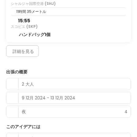
シャルジャ国際空港
(SHJ)
connected, and satellite programming is available for
your entertainment. Private bathrooms with separate
11時間 35メートル
bathtubs and showers feature bidets and hair dryers.
15:55
Conveniences include phones, as well as safes and desks.
スコピエ
(SKP)
Stop by the hotel's restaurant, Al Dawaar, for lunch,
ハンドバッグ1個
dinner, or brunch. Dining is also available at the 2 coffee
shops/cafes, and 24-hour room service is provided. Relax
with a refreshing drink from the poolside bar or one of the
詳細を見る
4 bars/lounges. Full breakfasts are available daily from
8:00 AM to 11:00 AM for a fee.
出張の概要
Featured amenities include a business center, limo/town
car service, and express check-out. Planning an event in
2 大人
Dubai? This hotel has 43056 square feet (4000 square
meters) of space consisting of conference space and 17
9 12月 2024 - 13 12月 2024
meeting rooms. A shuttle from the airport to the hotel is
provided for a surcharge (available 24 hours), and free
self parking is available onsite.
夜
4
このアイデアには