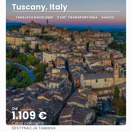
Tuscany, Italy
1 MIEJSCA DOCELOWE
2 SIEĆ TRANSPORTOWA
4 NOCE
Od
1.109 €
Cena całkowita
DESTYNACJA:
Toskania
Zobacz