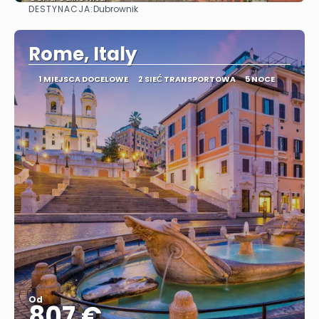
DESTYNACJA:
Dubrownik
Zobacz
Rome, Italy
1 MIEJSCA DOCELOWE
2 SIEĆ TRANSPORTOWA
5 NOCE
Od
807 €