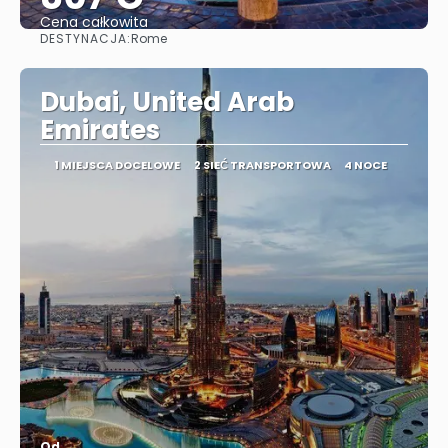
Cena całkowita
DESTYNACJA:
Rome
Zobacz
Dubai, United Arab
Emirates
1 MIEJSCA DOCELOWE
2 SIEĆ TRANSPORTOWA
4 NOCE
Od