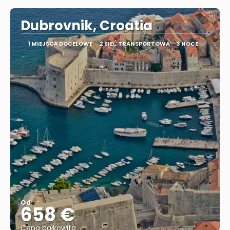
Dubrovnik, Croatia
1 MIEJSCA DOCELOWE
2 SIEĆ TRANSPORTOWA
3 NOCE
Od
658 €
Cena całkowita