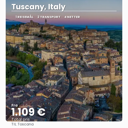
Tuscany, Italy
1 REISEMÅL
2 TRANSPORT
4 NETTER
Fra
1.109 €
Total pris
TIL:
Toscana
Se