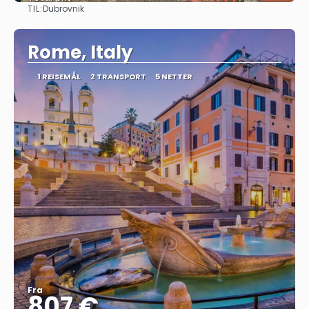
TIL:
Dubrovnik
Se
Rome, Italy
1 REISEMÅL
2 TRANSPORT
5 NETTER
Fra
807 €