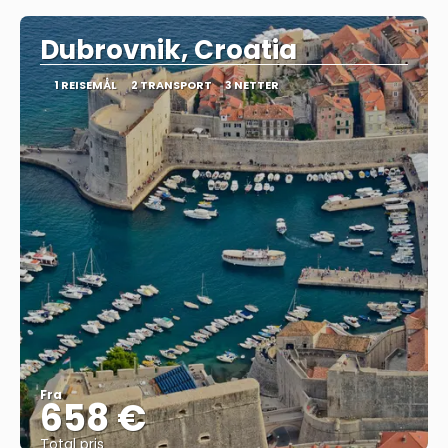
Dubrovnik, Croatia
1 REISEMÅL
2 TRANSPORT
3 NETTER
Fra
658 €
Total pris