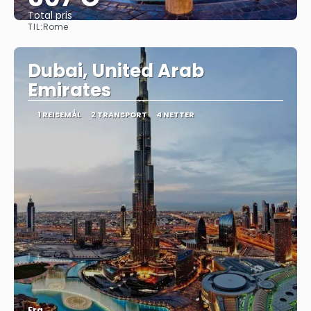
Total pris
TIL:
Rome
Se
Dubai, United Arab
Emirates
1 REISEMÅL
2 TRANSPORT
4 NETTER
Fra