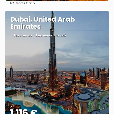
NA:
Monte Carlo
Zobrazit
Dubai, United Arab
Emirates
1 DESTINACE
2 DOPRAVA
4 NOCÍ
Z
1.116 €