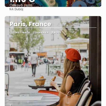
Celková cena
NA:
Dubaj
Zobrazit
Paris, France
1 DESTINACE
2 DOPRAVA
3 NOCÍ
Z