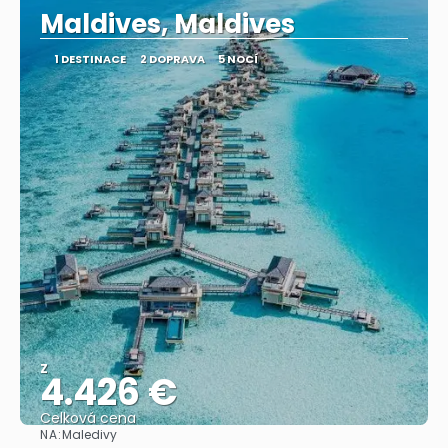
Maldives, Maldives
1 DESTINACE
2 DOPRAVA
5 NOCÍ
Z
4.426 €
Celková cena
NA:
Maledivy
Zobrazit