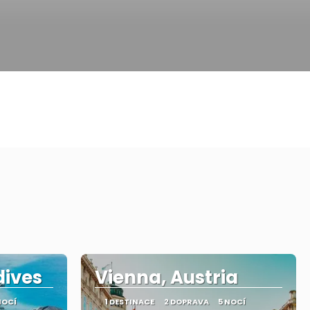
dives
Vienna, Austria
NOCÍ
1 DESTINACE
2 DOPRAVA
5 NOCÍ