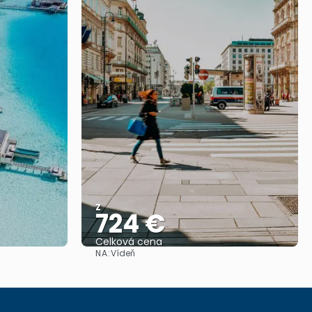
Z
724 €
Celková cena
NA:
Vídeň
Zobrazit