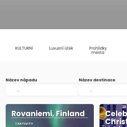
KULTURNÍ
Luxusní útěk
Prohlídky
města
Název nápadu
Název destinace
Rovaniemi, Finland
Celeb
Chris
1 AKTIVITY