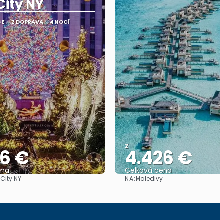
City NY
CE
2 DOPRAVA
4 NOCÍ
Z
36 €
4.426 €
ena
Celková cena
NA:
 City NY
Maledivy
Zobrazit
Zobrazit