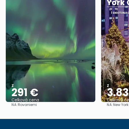
York 
1 DESTINA
Z
Z
291 €
3.8
Celková cena
Celková c
NA:
NA:
Rovaniemi
New York
Zobrazit