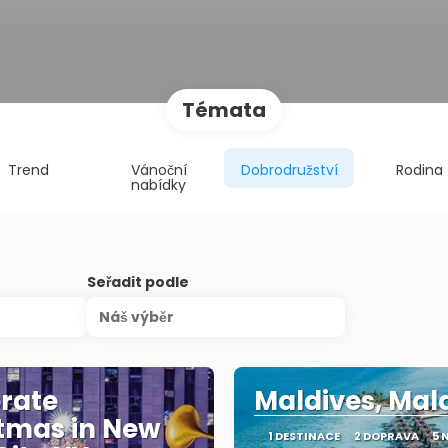
Témata
Trend
Vánoční
Dobrodružství
Rodina
nabídky
Seřadit podle
Náš výběr
rate
Maldives, Mal
tmas in New
1 DESTINACE
2 DOPRAVA
5 