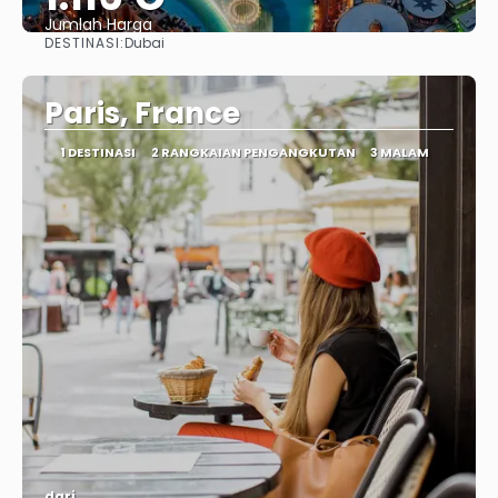
Jumlah Harga
DESTINASI:
Dubai
Lihat
Paris, France
1 DESTINASI
2 RANGKAIAN PENGANGKUTAN
3 MALAM
dari