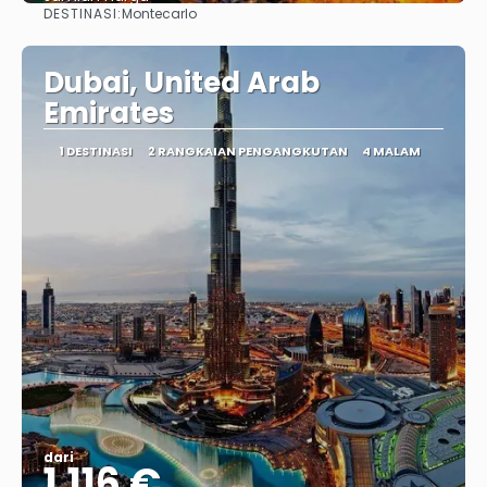
DESTINASI:
Montecarlo
Lihat
Dubai, United Arab
Emirates
1 DESTINASI
2 RANGKAIAN PENGANGKUTAN
4 MALAM
dari
1.116 €