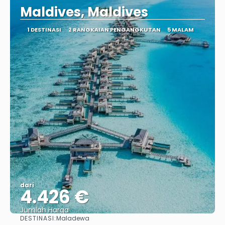
Maldives, Maldives
1 DESTINASI
2 RANGKAIAN PENGANGKUTAN
5 MALAM
dari
4.426 €
Jumlah Harga
DESTINASI:
Maladewa
Lihat