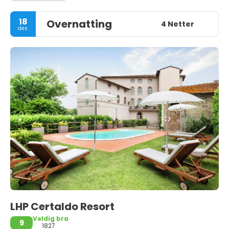
18
Overnatting
4 Netter
des.
LHP Certaldo Resort
Veldig bra
9
1827