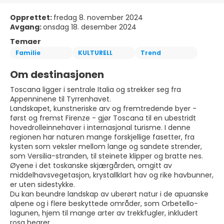
Opprettet:
fredag 8. november 2024
Avgang:
onsdag 18. desember 2024
Temaer
Familie
KULTURELL
Trend
Om destinasjonen
Toscana ligger i sentrale Italia og strekker seg fra
Appenninene til Tyrrenhavet.
Landskapet, kunstneriske arv og fremtredende byer -
først og fremst Firenze - gjør Toscana til en ubestridt
hovedrolleinnehaver i internasjonal turisme. I denne
regionen har naturen mange forskjellige fasetter, fra
kysten som veksler mellom lange og sandete strender,
som Versilia-stranden, til steinete klipper og bratte nes.
Øyene i det toskanske skjærgården, omgitt av
middelhavsvegetasjon, krystallklart hav og rike havbunner,
er uten sidestykke.
Du kan beundre landskap av uberørt natur i de apuanske
alpene og i flere beskyttede områder, som Orbetello-
lagunen, hjem til mange arter av trekkfugler, inkludert
rosa hegrer.