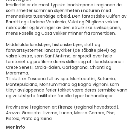
Imidlertid er de mest typiske landskapene i regionen de
som smelter sammen skjønnheten i naturen med
menneskets tusenårige arbeid. Den fantastiske Gulfen av
Baratti og stedene Vetulonia, Vulci og Pitigliano vokter
nekropoler og levninger av den etruskiske sivilisasjonen,
mens Roselle og Cosa vekker minner fra romertiden.
Middelalderlandsbyer, historiske byer, slott og
forsvarssystemer, landsbykirker (de såkalte pievi) og
vakre klostre, som Sant'Antimo, er spredt over hele
territoriet og profilene deres skiller seg ut i landskapene i
Crete Senesi, Orcia-dalen, Garfagnana, Chianti og
Maremma.
Til slutt er Toscana full av spa: Montecatini, Saturnia,
Montepulciano, Monsummano og Bagno Vignoni, som
tilbyr avslappende ferier takket være deres termiske vann
og velutstyrte fasiliteter for alle typer behandlinger.
Provinsene i regionen er: Firenze (regional hovedstad),
Arezzo, Grosseto, Livorno, Lucca, Massa Carrara, Pisa,
Pistoia, Prato og Siena.
Mer info