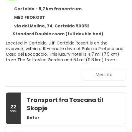
Certaldo - 9,7 km fra sentrum
MED FROKOST
via del Molino, 74, Certaldo 50052
Standard Double room (full double bed)
Located in Certaldo, LHP Certaldo Resort is on the
riverwalk, within a 10-minute drive of Palazzo Pretorio and
Casa del Boccaccio. This luxury hotel is 4.7 mi (7.5 km)
from The SottoVico Garden and 6.1 mi (9.8 km) from
Castle of Oliveto.
Mer info
Take advantage of recreation opportunities including an
outdoor pool and a 24-hour fitness center. Additional
features at this hotel include complimentary wireless
internet access, concierge services, and wedding
Transport fra Toscana til
services. Getting to nearby attractions is a breeze with
the area shuttle (surcharge).
22
Skopje
des.
Make yourself at home in one of the 30 guestrooms
Retur
featuring minibars and LCD televisions. Your bed comes
with down comforters and premium bedding.