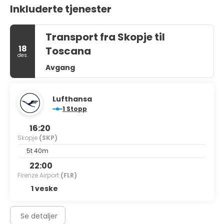
Inkluderte tjenester
Transport fra Skopje til
18
Toscana
des.
Avgang
Lufthansa
1 Stopp
16:20
Skopje
(SKP)
5t 40m
22:00
Firenze Airport
(FLR)
1 veske
Se detaljer