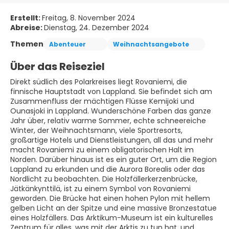
Erstellt:
Freitag, 8. November 2024
Abreise:
Dienstag, 24. Dezember 2024
Themen
Abenteuer
Weihnachtsangebote
Über das Reiseziel
Direkt südlich des Polarkreises liegt Rovaniemi, die
finnische Hauptstadt von Lappland. Sie befindet sich am
Zusammenfluss der mächtigen Flüsse Kemijoki und
Ounasjoki in Lappland. Wunderschöne Farben das ganze
Jahr über, relativ warme Sommer, echte schneereiche
Winter, der Weihnachtsmann, viele Sportresorts,
großartige Hotels und Dienstleistungen, all das und mehr
macht Rovaniemi zu einem obligatorischen Halt im
Norden. Darüber hinaus ist es ein guter Ort, um die Region
Lappland zu erkunden und die Aurora Borealis oder das
Nordlicht zu beobachten. Die Holzfällerkerzenbrücke,
Jätkänkynttilä, ist zu einem Symbol von Rovaniemi
geworden. Die Brücke hat einen hohen Pylon mit hellem
gelben Licht an der Spitze und eine massive Bronzestatue
eines Holzfällers. Das Arktikum-Museum ist ein kulturelles
Zentrum für alles, was mit der Arktis zu tun hat, und