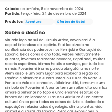
Criado:
sexta-feira, 8 de novembro de 2024
Partida:
terça-feira, 24 de dezembro de 2024
Produtos
Aventura
Ofertas de Natal
Sobre o destino
Situada logo ao sul do Círculo Ártico, Rovaniemi é a
capital finlandesa da Lapônia. Está localizada na
confluência dos poderosos rios Kemijoki e Ounasjoki da
Lapônia. Belas cores o ano todo, verões relativamente
quentes, invernos realmente nevados, Papai Noel, muitos
resorts esportivos, ótimos hotéis e serviços, por tudo isso
e mais, Rovaniemi é uma parada obrigatória no norte.
Além disso, é um bom lugar para explorar a região da
Lapônia e observar a Aurora Boreal ou Luzes do Norte. A
Ponte da Vela do Lenhador, Jätkänkynttilä, tornou-se um
símbolo de Rovaniemi. A ponte tem um pílon alto com luz
amarela brilhante no topo e uma enorme estátua de
bronze de um lenhador. O museu Arktikum é um centro
cultural único para todas as coisas do Ártico, dedicado a
exposições relacionadas à geologia, clima, plantas, vida
animal e culturas da Lapônia. Além das exposições, o