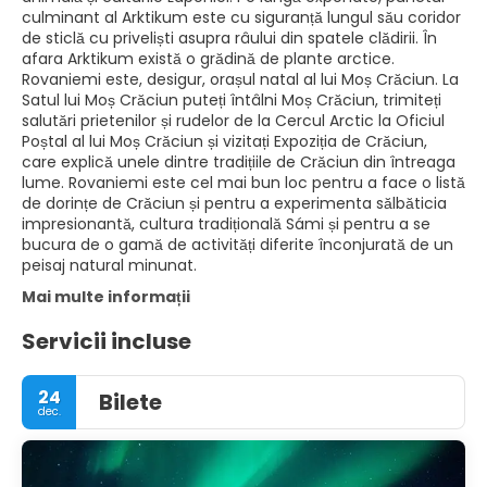
culminant al Arktikum este cu siguranță lungul său coridor
de sticlă cu priveliști asupra râului din spatele clădirii. În
afara Arktikum există o grădină de plante arctice.
Rovaniemi este, desigur, orașul natal al lui Moș Crăciun. La
Satul lui Moș Crăciun puteți întâlni Moș Crăciun, trimiteți
salutări prietenilor și rudelor de la Cercul Arctic la Oficiul
Poștal al lui Moș Crăciun și vizitați Expoziția de Crăciun,
care explică unele dintre tradițiile de Crăciun din întreaga
lume. Rovaniemi este cel mai bun loc pentru a face o listă
de dorințe de Crăciun și pentru a experimenta sălbăticia
impresionantă, cultura tradițională Sámi și pentru a se
bucura de o gamă de activități diferite înconjurată de un
peisaj natural minunat.
Mai multe informații
Servicii incluse
24
Bilete
dec.