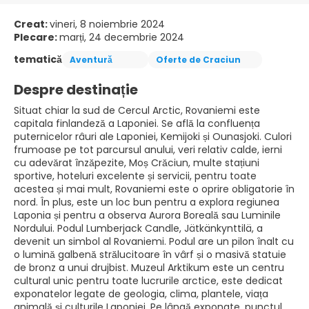
Creat:
vineri, 8 noiembrie 2024
Plecare:
marți, 24 decembrie 2024
tematică
Aventură
Oferte de Craciun
Despre destinație
Situat chiar la sud de Cercul Arctic, Rovaniemi este
capitala finlandeză a Laponiei. Se află la confluența
puternicelor râuri ale Laponiei, Kemijoki și Ounasjoki. Culori
frumoase pe tot parcursul anului, veri relativ calde, ierni
cu adevărat înzăpezite, Moș Crăciun, multe stațiuni
sportive, hoteluri excelente și servicii, pentru toate
acestea și mai mult, Rovaniemi este o oprire obligatorie în
nord. În plus, este un loc bun pentru a explora regiunea
Laponia și pentru a observa Aurora Boreală sau Luminile
Nordului. Podul Lumberjack Candle, Jätkänkynttilä, a
devenit un simbol al Rovaniemi. Podul are un pilon înalt cu
o lumină galbenă strălucitoare în vârf și o masivă statuie
de bronz a unui drujbist. Muzeul Arktikum este un centru
cultural unic pentru toate lucrurile arctice, este dedicat
exponatelor legate de geologia, clima, plantele, viața
animală și culturile Laponiei. Pe lângă exponate, punctul