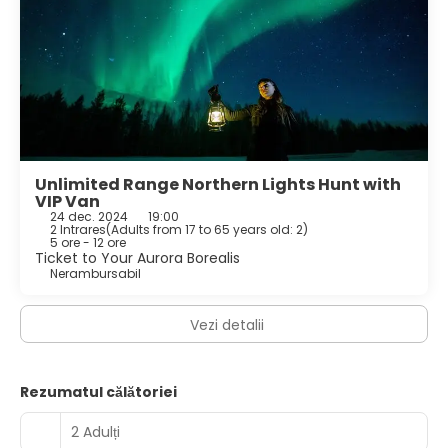
Unlimited Range Northern Lights Hunt with
VIP Van
24 dec. 2024
19:00
2 Intrares
(
Adults from 17 to 65 years old: 2
)
5 ore - 12 ore
Ticket to Your Aurora Borealis
Nerambursabil
Vezi detalii
Rezumatul călătoriei
2 Adulți