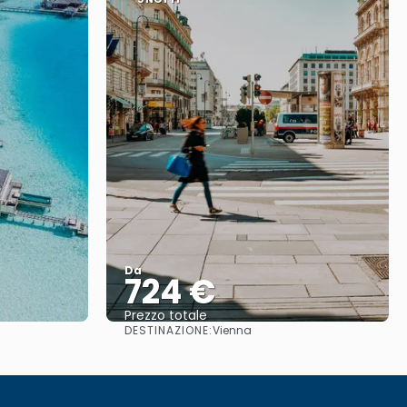
Da
724 €
Prezzo totale
DESTINAZIONE:
Vienna
Vedere