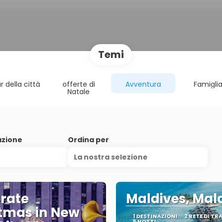
Temi
r della città
offerte di
Avventura
Famigli
Natale
azione
Ordina per
La nostra selezione
rate
Maldives, Mal
tmas in New
1 DESTINAZIONI
2 RETE DI T
5 NOTTI