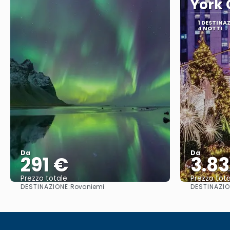
York 
1 DESTINA
4 NOTTI
Da
Da
291 €
3.8
Prezzo totale
Prezzo tota
DESTINAZIONE:
DESTINAZIO
Rovaniemi
Vedere