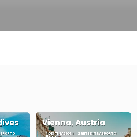
a
dives
Vienna, Austria
RASPORTO
1 DESTINAZIONI
2 RETE DI TRASPORTO
5 NOTTI