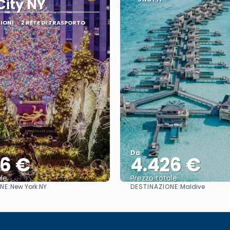
City NY
ZIONI
2 RETE DI TRASPORTO
Da
36 €
4.426 €
le
Prezzo totale
NE:
DESTINAZIONE:
New York NY
Maldive
Vedere
Vedere