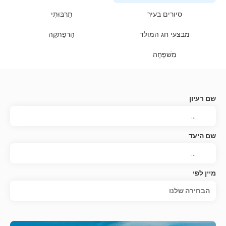
סיורים בעיר
תַרְבּוּתִי
מבצעי חג המולד
הַרפַּתקָה
מִשׁפָּחָה
שם רעיון
שם היעד
מיין לפי
הבחירה שלנו