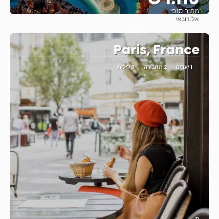
מחיר סופי
אל:
דובאי
ראה
Paris, France
1 יעדים
2 תחבורה
3 לילות
מ