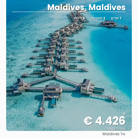
Maldives, Maldives
1 יעדים
2 תחבורה
5 לילות
מ
4.426 €
מחיר סופי
אל:
Maldives
ראה