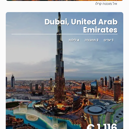
אל:
מונטה קרלו
ראה
Dubai, United Arab
Emirates
1 יעדים
2 תחבורה
4 לילות
מ
1.116 €