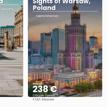
a
Sights of Warsaw,
Poland
ТНАЯ СЕТЬ
1 МЕРОПРИЯТИЯ
откуда
238 €
Общая сумма
КУДА:
Варшава
Видеть