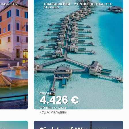
ТНАЯ СЕТЬ
1 НАПРАВЛЕНИЯ
2 ТРАНСПОРТНАЯ СЕТЬ
5 НОЧЬЮ
откуда
4.426 €
Общая сумма
КУДА:
Мальдивы
Видеть