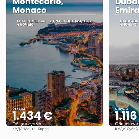
Montecarlo,
Dubai
Monaco
Emira
1 НАПРАВЛЕНИЯ
2 ТРАНСПОРТНАЯ СЕТЬ
1 НАПРАВ
4 НОЧЬЮ
4 НОЧЬЮ
откуда
откуда
1.434 €
1.11
Общая сумма
Общая сум
КУДА:
КУДА:
Монте-Карло
Дубай
Видеть