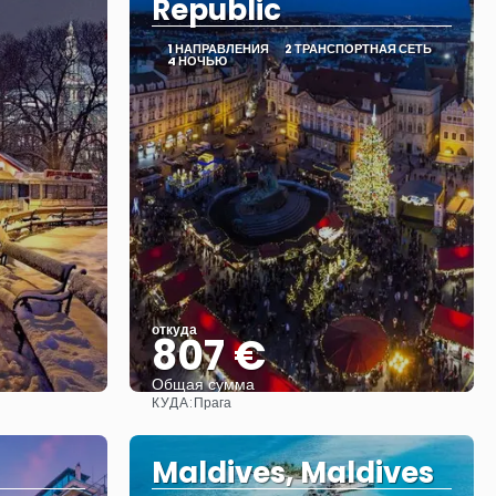
Republic
1 НАПРАВЛЕНИЯ
2 ТРАНСПОРТНАЯ СЕТЬ
4 НОЧЬЮ
откуда
807 €
Общая сумма
КУДА:
Прага
Видеть
Maldives, Maldives