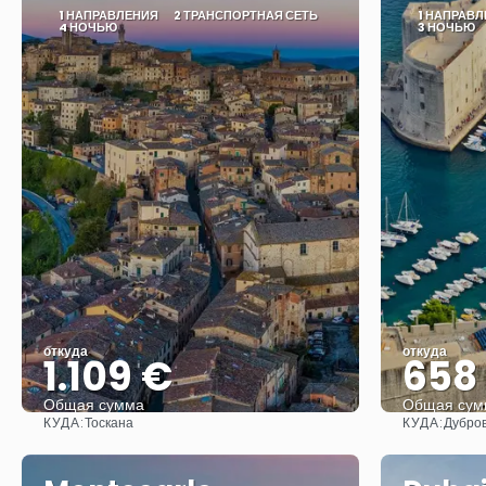
1 НАПРАВЛЕНИЯ
2 ТРАНСПОРТНАЯ СЕТЬ
1 НАПРАВ
4 НОЧЬЮ
3 НОЧЬЮ
откуда
откуда
1.109 €
658
Общая сумма
Общая сум
КУДА:
КУДА:
Тоскана
Дубро
Видеть