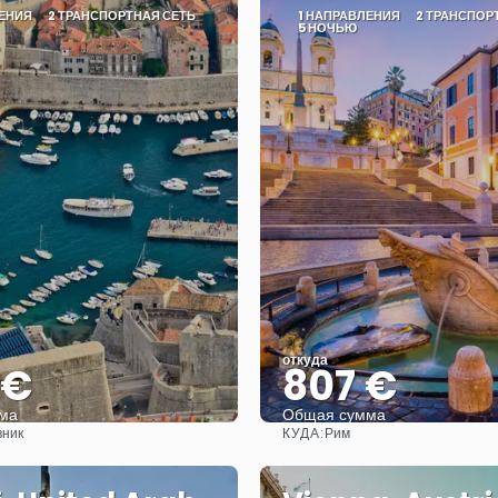
ЛЕНИЯ
2 ТРАНСПОРТНАЯ СЕТЬ
1 НАПРАВЛЕНИЯ
2 ТРАНСПОР
5 НОЧЬЮ
откуда
 €
807 €
ма
Общая сумма
КУДА:
вник
Рим
Видеть
Видеть