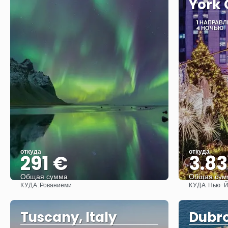
York 
1 НАПРАВ
4 НОЧЬЮ
откуда
откуда
291 €
3.8
Общая сумма
Общая сум
КУДА:
КУДА:
Рованиеми
Нью-Й
Видеть
Tuscany, Italy
Dubro