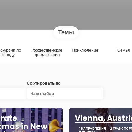
Темы
скурсии по
Рождественские
Приключение
Семья
городу
предложения
Сортировать по
Наш выбор
rate
Vienna, Austri
tmas in New
1 НАПРАВЛЕНИЯ
2 ТРАНСПОР
5 НОЧЬЮ