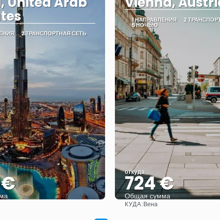
, United Arab
Vienna, Austri
tes
1 НАПРАВЛЕНИЯ
2 ТРАНСПОР
5 НОЧЬЮ
ЛЕНИЯ
2 ТРАНСПОРТНАЯ СЕТЬ
откуда
6 €
724 €
ма
Общая сумма
КУДА:
Вена
Видеть
Видеть