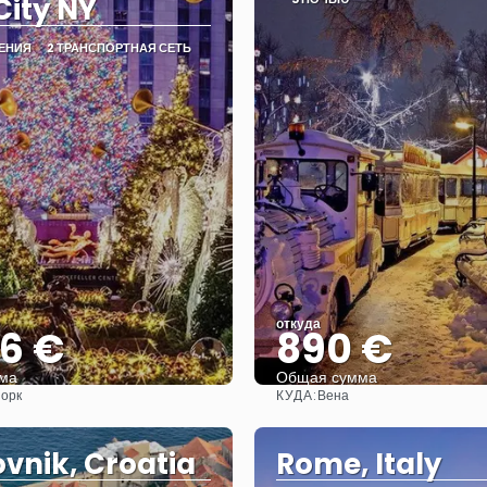
City NY
ЛЕНИЯ
2 ТРАНСПОРТНАЯ СЕТЬ
откуда
36 €
890 €
ма
Общая сумма
КУДА:
орк
Вена
Видеть
Видеть
vnik, Croatia
Rome, Italy