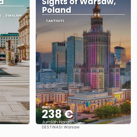
a
Sights of Warsaw,
Poland
N
5 MALAM
1 AKTIVITI
dari
238 €
Jumlah Harga
DESTINASI:
Warsaw
Lihat