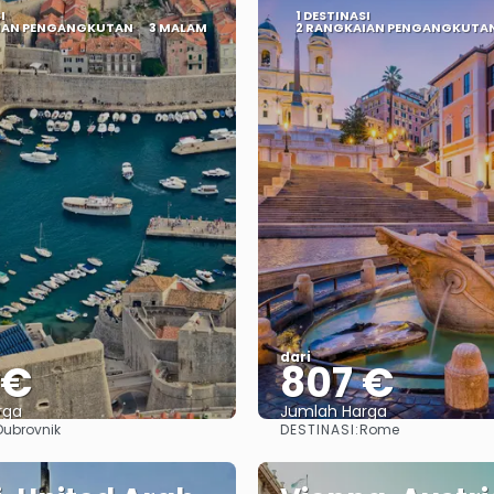
I
1 DESTINASI
IAN PENGANGKUTAN
3 MALAM
2 RANGKAIAN PENGANGKUTA
dari
 €
807 €
rga
Jumlah Harga
DESTINASI:
Dubrovnik
Rome
Lihat
Lihat