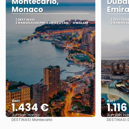
Montecarlo,
Dubai
Monaco
Emira
1 DESTINASI
1 DESTINAS
2 RANGKAIAN PENGANGKUTAN
4 MALAM
2 RANGKA
dari
dari
1.434 €
1.11
Jumlah Harga
Jumlah Ha
DESTINASI:
DESTINASI:
Montecarlo
Lihat