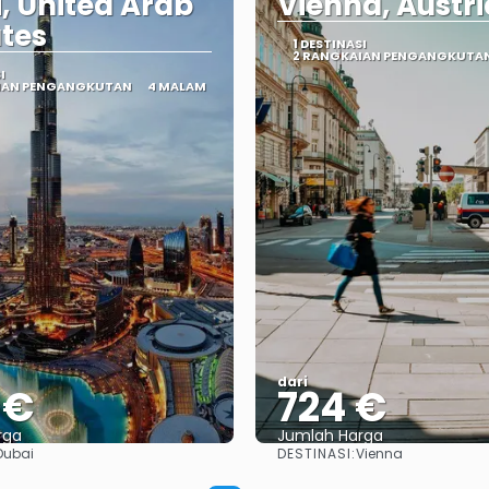
, United Arab
Vienna, Austri
tes
1 DESTINASI
2 RANGKAIAN PENGANGKUTA
I
IAN PENGANGKUTAN
4 MALAM
dari
6 €
724 €
rga
Jumlah Harga
DESTINASI:
Dubai
Vienna
Lihat
Lihat