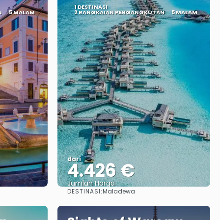
1 DESTINASI
N
5 MALAM
2 RANGKAIAN PENGANGKUTAN
5 MALAM
dari
4.426 €
Jumlah Harga
DESTINASI:
Maladewa
Lihat