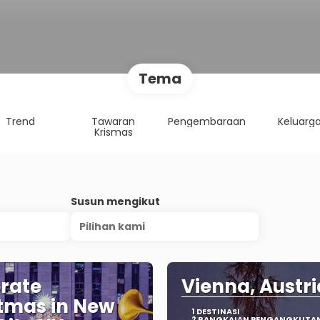
Tema
Trend
Tawaran
Pengembaraan
Keluarg
Krismas
Susun mengikut
Pilihan kami
rate
Vienna, Austri
tmas in New
1 DESTINASI
2 RANGKAIAN PENGANGKUTA