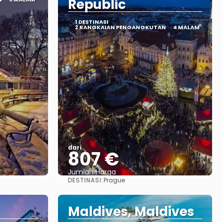
Republic
1 DESTINASI
2 RANGKAIAN PENGANGKUTAN
4 MALAM
dari
807 €
Jumlah Harga
DESTINASI:
Prague
Lihat
Maldives, Maldives