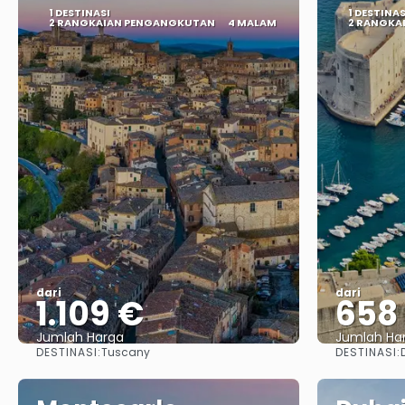
1 DESTINASI
1 DESTINAS
2 RANGKAIAN PENGANGKUTAN
4 MALAM
2 RANGKA
dari
dari
1.109 €
658
Jumlah Harga
Jumlah Ha
DESTINASI:
DESTINASI:
Tuscany
Lihat