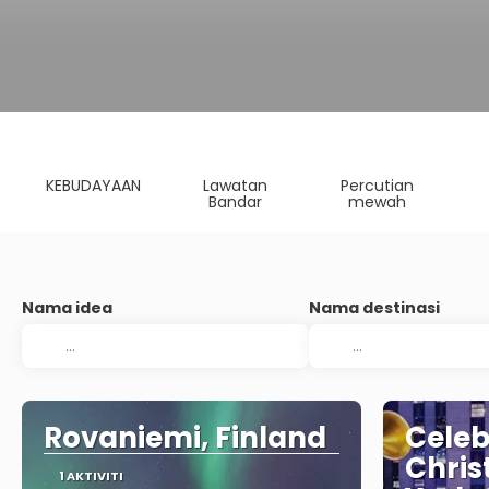
KEBUDAYAAN
Lawatan
Percutian
Bandar
mewah
Nama idea
Nama destinasi
Rovaniemi, Finland
Celeb
Chris
1 AKTIVITI