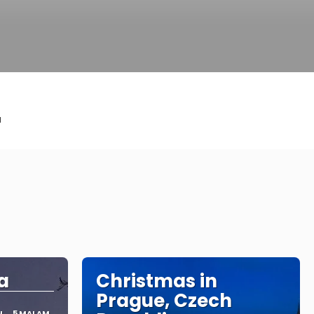
a
a
Christmas in
Prague, Czech
N
5 MALAM