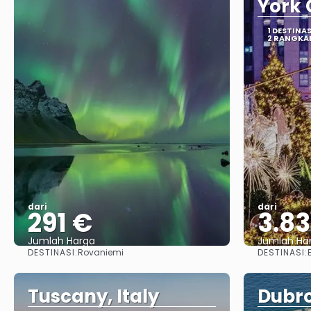
York 
1 DESTINAS
2 RANGKA
dari
dari
291 €
3.8
Jumlah Harga
Jumlah Ha
DESTINASI:
DESTINASI:
Rovaniemi
Lihat
Tuscany, Italy
Dubro