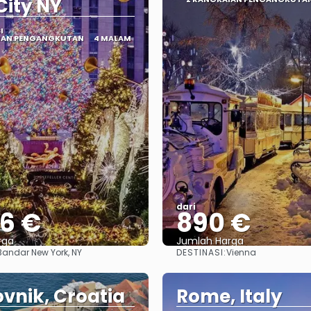
City NY
I
IAN PENGANGKUTAN
4 MALAM
dari
36 €
890 €
rga
Jumlah Harga
DESTINASI:
Bandar New York, NY
Vienna
Lihat
Lihat
vnik, Croatia
Rome, Italy