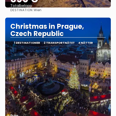
Totalbelopp
DESTINATION:
Wien
Se
Christmas in Prague,
Czech Republic
1 DESTINATIONER
2 TRANSPORTNÄTET
4 NÄTTER
Från