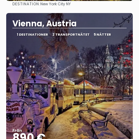
DESTINATION:
New York City NY
Se
Vienna, Austria
1 DESTINATIONER
2 TRANSPORTNÄTET
5 NÄTTER
Från
890 €