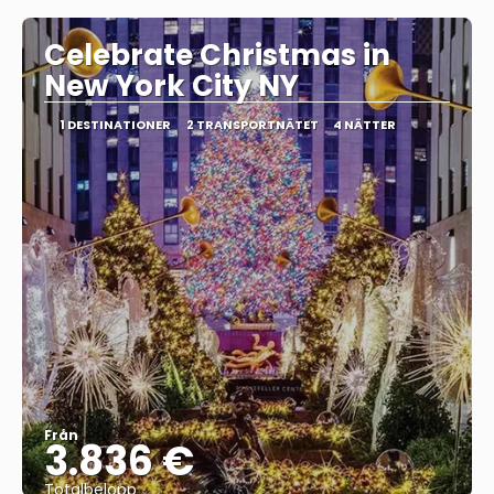
Celebrate Christmas in
New York City NY
1 DESTINATIONER
2 TRANSPORTNÄTET
4 NÄTTER
Från
3.836 €
Totalbelopp