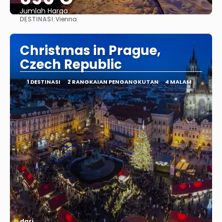
Jumlah Harga
DESTINASI:
Vienna
Lihat
Christmas in Prague,
Czech Republic
1 DESTINASI
2 RANGKAIAN PENGANGKUTAN
4 MALAM
dari