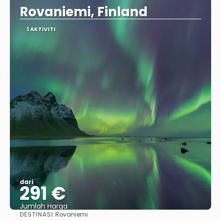
Rovaniemi, Finland
1 AKTIVITI
dari
291 €
Jumlah Harga
DESTINASI:
Rovaniemi
Lihat