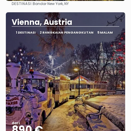
DESTINASI:
Bandar New York, NY
Lihat
Vienna, Austria
1 DESTINASI
2 RANGKAIAN PENGANGKUTAN
5 MALAM
dari
890 €