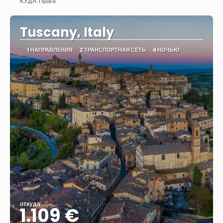
КУДА:
Прага
Видеть
Tuscany, Italy
1 НАПРАВЛЕНИЯ
2 ТРАНСПОРТНАЯ СЕТЬ
4 НОЧЬЮ
откуда
1.109 €