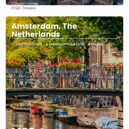
Общая сумма
КУДА:
Тоскана
Видеть
Amsterdam, The
Netherlands
1 НАПРАВЛЕНИЯ
2 ТРАНСПОРТНАЯ СЕТЬ
5 НОЧЬЮ
откуда