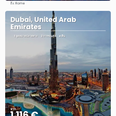
ถึง:
Rome
ดู
Dubai, United Arab
Emirates
1 จุดหมายปลายทาง
2 การขนส่ง
4 คืน
จาก
1.116 €