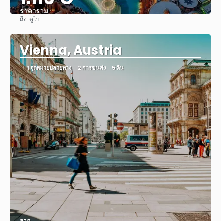
ราคารวม
ถึง:
ดูไบ
ดู
Vienna, Austria
1 จุดหมายปลายทาง
2 การขนส่ง
5 คืน
จาก