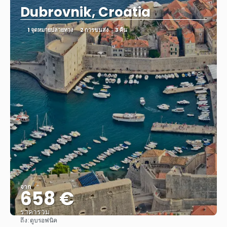
Dubrovnik, Croatia
1 จุดหมายปลายทาง
2 การขนส่ง
3 คืน
จาก
658 €
ราคารวม
ถึง:
ดูบรอฟนิค
ดู