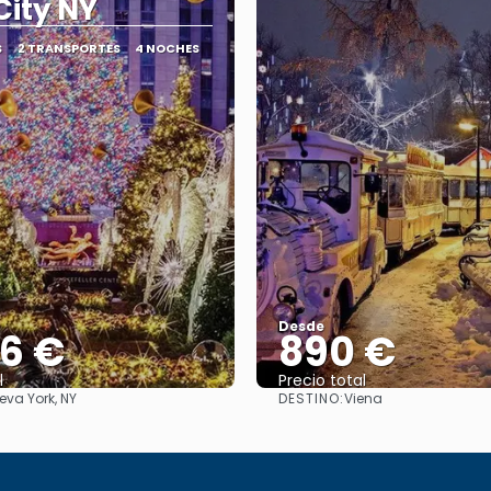
City NY
S
2 TRANSPORTES
4 NOCHES
Desde
36 €
890 €
l
Precio total
DESTINO:
eva York, NY
Viena
Ver
Ver