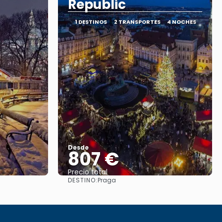
Republic
1 DESTINOS
2 TRANSPORTES
4 NOCHES
Desde
807 €
Precio total
DESTINO:
Praga
Ver