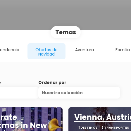
Temas
endencia
Ofertas de
Aventura
Familia
Navidad
o
Ordenar por
Nuestra selección
rate
Vienna, Austri
tmas in New
1 DESTINOS
2 TRANSPORTES