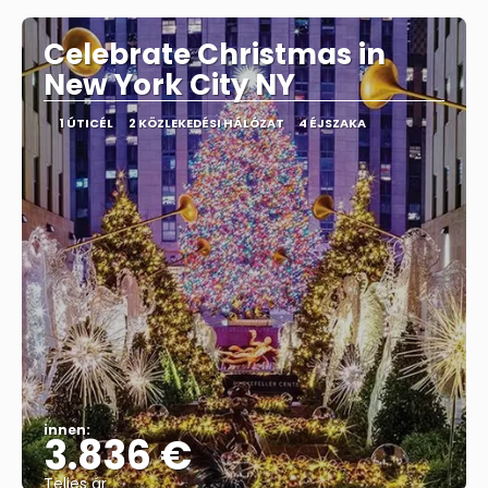
Celebrate Christmas in
New York City NY
1 ÚTICÉL
2 KÖZLEKEDÉSI HÁLÓZAT
4 ÉJSZAKA
innen:
3.836 €
Teljes ár