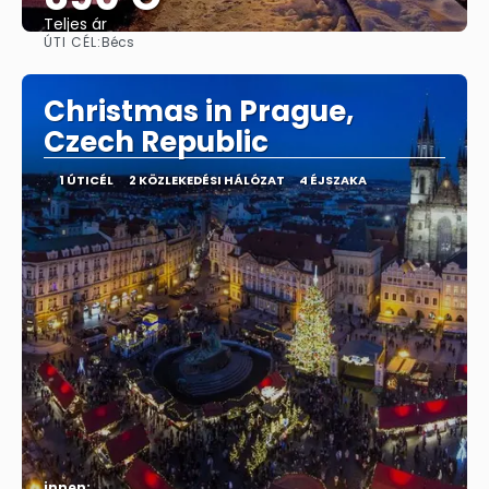
Teljes ár
ÚTI CÉL:
Bécs
Megnézem
Christmas in Prague,
Czech Republic
1 ÚTICÉL
2 KÖZLEKEDÉSI HÁLÓZAT
4 ÉJSZAKA
innen: