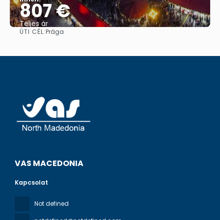
807 €
Teljes ár
ÚTI CÉL:
Prága
Megnézem
VAS MACEDONIA
Kapcsolat
Not defined