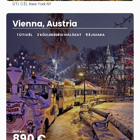
ÚTI CÉL:
New York NY
Megnézem
Vienna, Austria
1 ÚTICÉL
2 KÖZLEKEDÉSI HÁLÓZAT
5 ÉJSZAKA
innen:
890 €