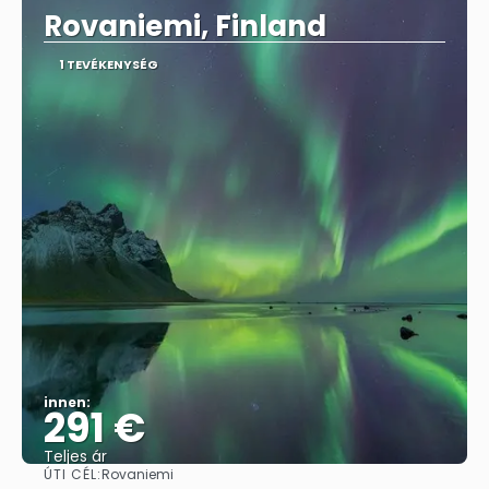
Rovaniemi, Finland
1 TEVÉKENYSÉG
innen:
291 €
Teljes ár
ÚTI CÉL:
Rovaniemi
Megnézem