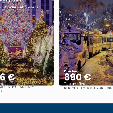
K
2 TAŞIMA AĞI
4 GECE
Dan beri
36 €
890 €
at
Toplam fiyat
MEK ISTIYORSUNUZ?:
NEREYE GITMEK ISTIYORSUNU
Görüntüle
Görüntüle
NY