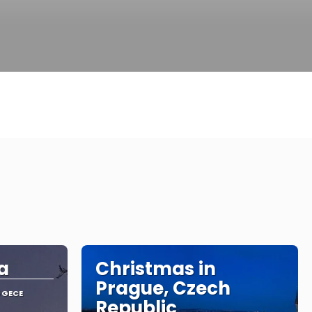
a
Christmas in
Prague, Czech
 GECE
Republic