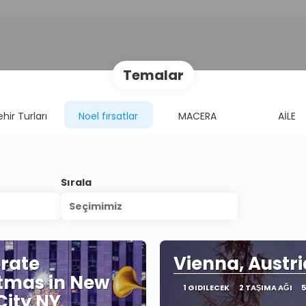
Temalar
hir Turları
Noel fırsatlar
MACERA
AİLE
Sırala
Seçimimiz
rate
Vienna, Austri
tmas in New
1 GIDILECEK
2 TAŞIMA AĞI
5
City NY