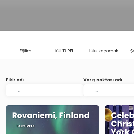
Eğilim
KÜLTÜREL
Lüks kaçamak
Şe
Fikir adı
Varış noktası adı
Rovaniemi, Finland
Celeb
Chris
1 AKTIVITE
York 