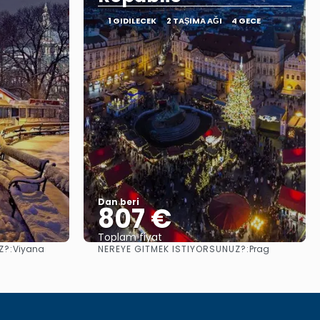
1 GIDILECEK
2 TAŞIMA AĞI
4 GECE
Dan beri
807 €
Toplam fiyat
Z?:
NEREYE GITMEK ISTIYORSUNUZ?:
Viyana
Prag
Görüntüle