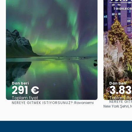
1 GIDILECE
Dan beri
Dan beri
291 €
3.8
Toplam fiyat
Toplam fiy
NEREYE GIT
NEREYE GITMEK ISTIYORSUNUZ?:
Rovaniemi
Görüntüle
New York Şehri, 