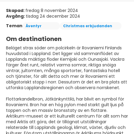
Skapad:
fredag 8 november 2024
Avgång:
tisdag 24 december 2024
Teman
Äventyr
Christmas erbjudanden
Om destinationen
Beläget strax söder om polcirkeln är Rovaniemi Finlands
huvudstad i Lappland. Det ligger vid sammanflödet av
Lapplands mäktiga floder Kemijoki och Ounasjoki. Vackra
färger året runt, relativt varma somrar, riktiga snöiga
vintrar, jultomten, många sportorter, fantastiska hotell
och tjänster, för allt detta och mer är Rovaniemi ett
obligatoriskt stopp i norr. Dessutom är det en bra plats att
utforska Lapplandsregionen och observera norrskenet.
Flottarkandelbron, Jätkänkynttilä, har blivit en symbol för
Rovaniemi. Bron har en hög pylon med starkt gult ljus på
toppen och en massiv bronsstaty av en flottare.
Arktikum-museet är ett kulturellt centrum för allt som har
med Arktis att göra, det är tillägnat utställningar
relaterade till Lapplands geologi, klimat, växter, djurliv och
kulturer. Förutom utställningarna är Arktikums höjdpunkt