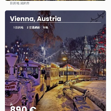
目的地:
紐約市
查看
Vienna, Austria
1 目的地
2 交通網絡
5 晚
从
890 €